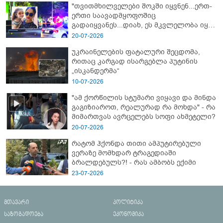
"თვითმხილველები შოკში იყვნენ...ერთ-
ერთი საავადმყოფოშიც
გადაიყვანეს...დიახ, ეს მკვლელობა იყო"
- გორში დატრიალებული ტრაგედიის
20-07-2026
ახალი დეტალები
უკრაინელების ფატალური შეცდომა,
რითაც კარგად ისარგებლა პუტინის
„ისკანდერმა“
10-07-2026
"ამ ქორწილის სტუმარი ვიყავი და მინდა
გაგიზიაროთ, რეალურად რა მოხდა" - რა
მიმართვას ავრცელებს სოფი ახმეტელი?
20-07-2026
რატომ ჰქონდა თითი ამპუტირებული
ვერაზე მომხდარ ტრაგედიაში
ბრალდებულს?! - რას ამბობს ექიმი
23-07-2026
მთავარი
პოლიტიკა
საზოგადოება
ეკონომიკა