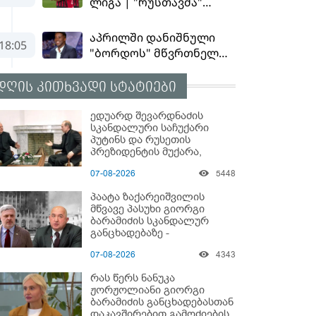
დღის კითხვადი სტატიები
ედუარდ შევარდნაძის
სკანდალური საჩუქარი
პუტინს და რუსეთის
პრეზიდენტის მუქარა,
რომელიც 6 წლის შემდეგ
07-08-2026
5448
აასრულა
პაატა ზაქარეიშვილის
მწვავე პასუხი გიორგი
ბარამიძის სკანდალურ
განცხადებაზე -
"ყველაფერი დეტალურად
07-08-2026
4343
ვიცი... კამანში მოკლული
ქართველები მე
რას წერს ნანუკა
გადმოვასვენე... ბარამიძე
ჟორჟოლიანი გიორგი
კი ტყუის"
ბარამიძის განცხადებასთან
დაკავშირებით გამოძიების