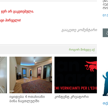
ედ
პუ
რო
 ჯერ არ გაკეთებულა.
07.
ავი პირველი!
გააკეთე კომენტარი
როგორ მოხვდე აქ
იყიდება 4 ოთახიანი
კონტენტ კრეატორი
ბინა ნავთლუღში
თქ