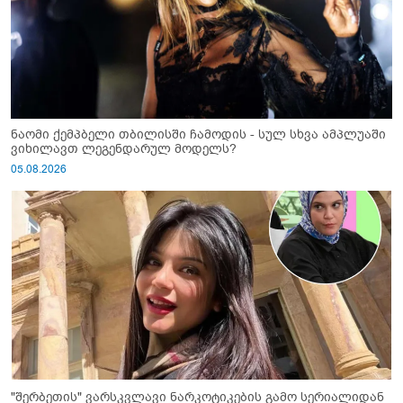
ნაომი ქემპბელი თბილისში ჩამოდის - სულ სხვა ამპლუაში
ვიხილავთ ლეგენდარულ მოდელს?
05.08.2026
"შერბეთის" ვარსკვლავი ნარკოტიკების გამო სერიალიდან