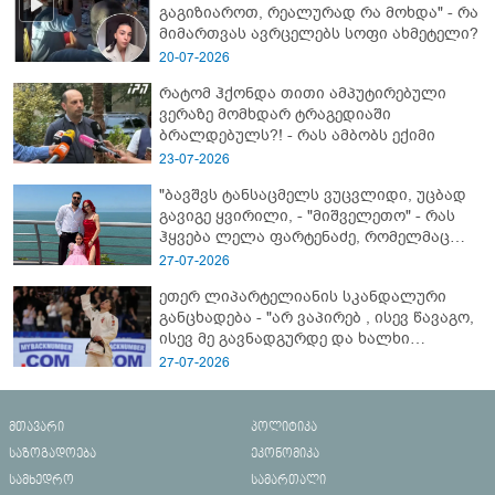
გაგიზიაროთ, რეალურად რა მოხდა" - რა
მიმართვას ავრცელებს სოფი ახმეტელი?
20-07-2026
რატომ ჰქონდა თითი ამპუტირებული
ვერაზე მომხდარ ტრაგედიაში
ბრალდებულს?! - რას ამბობს ექიმი
23-07-2026
"ბავშვს ტანსაცმელს ვუცვლიდი, უცბად
გავიგე ყვირილი, - "მიშველეთო" - რას
ჰყვება ლელა ფარტენაძე, რომელმაც
ბათუმში 16 წლის ბიჭი ზღვაში
27-07-2026
დახრჩობას გადაარჩინა
ეთერ ლიპარტელიანის სკანდალური
განცხადება - "არ ვაპირებ , ისევ წავაგო,
ისევ მე გავნადგურდე და ხალხი
მშვიდად იყოს, თავის სკამებს
27-07-2026
უფრთხილდებოდნენ"
მთავარი
პოლიტიკა
საზოგადოება
ეკონომიკა
სამხედრო
სამართალი