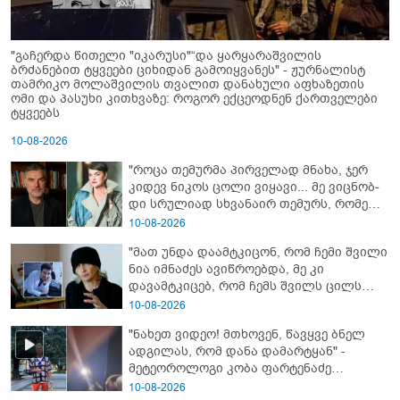
"გაჩერდა წითელი "იკარუსი"“და ყარყარაშვილის
ბრძანებით ტყვეები ციხიდან გამოიყვანეს" - ჟურნალისტ
თამრიკო მოლაშვილის თვალით დანახული აფხაზეთის
ომი და პასუხი კითხვაზე: როგორ ექცეოდნენ ქართველები
ტყვეებს
10-08-2026
"როცა თემურმა პირველად მნახა, ჯერ
კიდევ ნიკოს ცოლი ვიყავი... მე ვიც­ნობ­
დი სრუ­ლი­ად სხვა­ნა­ირ თე­მურს, რო­მელ­
საც მა­შინ არც ბიზ­ნე­სი ჰქონ­და, არა­ფე­რი
10-08-2026
სა­ერ­თოდ" - რას იხსენებს ეკა ნიჟარაძე
"მათ უნდა დაამტკიცონ, რომ ჩემი შვილი
თემურ უგულავაზე?
ნია იმნაძეს ავიწროებდა, მე კი
დავამტკიცებ, რომ ჩემს შვილს ცილს
სწამებენ..." - ეკა კუპატაძის ემოციური
10-08-2026
ინტერვიუ
"ნახეთ ვიდეო! მთხოვენ, წავყვე ბნელ
ადგილას, რომ დანა დამარტყან" -
მეტეოროლოგი კობა ფარტენაძე
ფარულად გადაღებულ კადრებს
10-08-2026