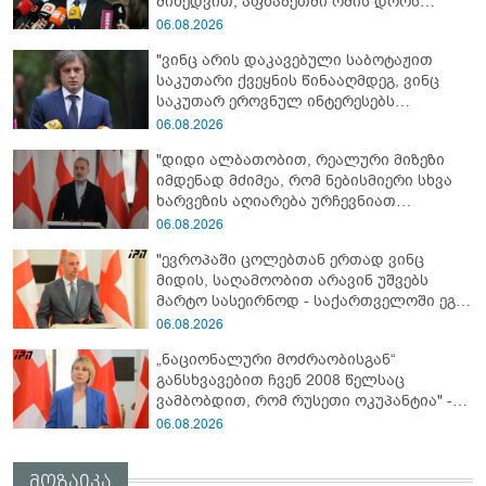
მიხედვით, აფხაზეთში ომის დროს
„ჩვენებს ტყვეები არ აჰყავდათ"
06.08.2026
"ვინც არის დაკავებული საბოტაჟით
საკუთარი ქვეყნის წინააღმდეგ, ვინც
საკუთარ ეროვნულ ინტერესებს
უპირისპირდება, ყველამ უნდა იცოდეს,
06.08.2026
რომ მათ მიაკითხავთ სამართალი" -
"დიდი ალბათობით, რეალური მიზეზი
ირაკლი კობახიძე
იმდენად მძიმეა, რომ ნებისმიერი სხვა
ხარვეზის აღიარება ურჩევნიათ
ნამდვილი მიზეზის გამოაშკარავებას" -
06.08.2026
გიორგი შარაშიძე ელექტროენერგიის
"ევროპაში ცოლებთან ერთად ვინც
გათიშვაზე
მიდის, საღამოობით არავინ უშვებს
მარტო სასეირნოდ - საქართველოში ეგ
პრობლემა არ არის!" - ლევან
06.08.2026
მაჭავარიანი
„ნაციონალური მოძრაობისგან“
განსხვავებით ჩვენ 2008 წელსაც
ვამბობდით, რომ რუსეთი ოკუპანტია" -
ნინო წილოსანი
06.08.2026
მოზაიკა