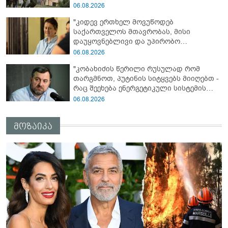
წლისთავთან დაკავშირებით ერთობლივ
06.08.2026
განცხადებას ავრცელებენ
"კიდევ ერთხელ მოვუწოდებ
საქართველოს მთავრობას, მისი
დაუყოვნებლივი და უპირობო
გათავისუფლებისკენ" - რას წერს ეუთო-ს
06.08.2026
წარმომადგენელი მზია ამაღლობელზე?
"კობახიძის წერილი რუსულად რომ
თარგმნოთ, პუტინის სიტყვებს მიიღებთ -
რაც შეეხება ენერგეტიკული სისტემის
პრობლემას, ნამდვილად ვაპირებ
06.08.2026
მოვიმარაგო არა მხოლოდ სანთლები,
არამედ აღვადგინო ხაზის ტელეფონიც" -
მოზაიკა
გია ჯაფარიძე