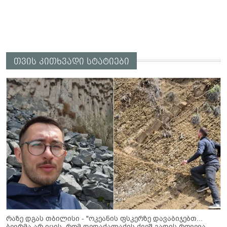
თვის კითხვადი სტატიები
რაზე დგას თბილისი - "ოკეანის ფსკერზე დავაბიჯებთ...
ბევრმა არ იცის, რომ დედაქალაქის ქვეშ გადის რღვევა,