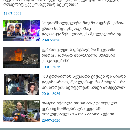
რომელიც ტექტონიკურად აქტიურია"
11-07-2026
"თვითმხილველები შოკში იყვნენ...ერთ-
ერთი საავადმყოფოშიც
გადაიყვანეს...დიახ, ეს მკვლელობა იყო"
- გორში დატრიალებული ტრაგედიის
20-07-2026
ახალი დეტალები
უკრაინელების ფატალური შეცდომა,
რითაც კარგად ისარგებლა პუტინის
„ისკანდერმა“
10-07-2026
"ამ ქორწილის სტუმარი ვიყავი და მინდა
გაგიზიაროთ, რეალურად რა მოხდა" - რა
მიმართვას ავრცელებს სოფი ახმეტელი?
20-07-2026
რატომ ჰქონდა თითი ამპუტირებული
ვერაზე მომხდარ ტრაგედიაში
ბრალდებულს?! - რას ამბობს ექიმი
23-07-2026