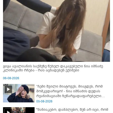
გიგა ავალიანის საქმეზე წუხელ დაკავებული ნია იმნაძე
კლინიკაში რჩება - რას აცხადებენ ექიმები
06-08-2026
“ჩემი შვილი მიატოვეს, მიაგდეს, რომ
მომკვდარიყო! - ნია იმნაძის დედას
რეანიმაციაში ზეწარგადაფარებული
შვილი არ უნახავს” - გიგა ავალიანის
05-08-2026
დედის კომენტარი
"მანიაკებო, დამპლებო, შენ არ იცი, რომ