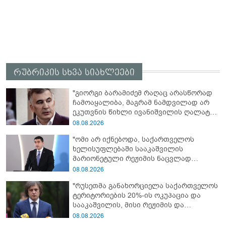
რუბრიკის სხვა სიახლეები
"გიორგი ბარამიძემ რაღაც არასწორად
ჩამოაყალიბა, მაგრამ ნამდვილად არ
ეკუთვნის წიხლი ივანიშვილის ღალატზე
დაფუძნებული დიქტატურის
08.08.2026
მსახურებისგან - მინიშნებაც კი არ
"ომი არ იქნებოდა, საქართველოს
მსმენია ქართველების მიერ ტყვეების
ხელისუფლებაში სააკაშვილის
დახვრეტაზე"
მარიონეტული რეჟიმის ნაცვლად
„ქართული ოცნების“ მსგავსი
08.08.2026
პატრიოტული ძალა რომ ყოფილიყო, თუ
"რუსეთმა განახორციელა საქართველოს
2008 წლის ომი თუ არ იქნებოდა, დიდი
ტერიტორიების 20%-ის ოკუპაცია და
ალბათობით, არც უკრაინის ომი
სააკაშვილის, მისი რეჟიმის და
იქნებოდა"
„ნაცმოძრაობის“ ღალატი ვერანაირად
08.08.2026
ვერ გადაფარავს ამ დანაშაულს, ეს იყო