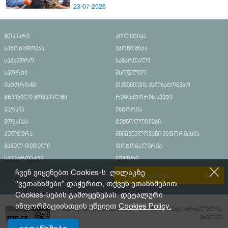
23-07-2026
მთავარი
პოლიტიკა
საზოგადოება
ეკონომიკა
სამხედრო
სამართალი
სპორტი
მსოფლიო
ისტორიანი
თქვენთვის ქალბატონებო
გზავნილი მომავალში
რედაქტორის სვეტი
ვერსია
ისტორია
მოზაიკა
ტექნოლოგიები
კულტურა
მნიშვნელოვანი ინფორმაცია
მამულ-დედული
ფოტოგალერეა
სპეცპროექტი
იუმორი
ჩვენ ვიყენებთ Cookies-ს. ღილაკზე
რეკლამა საიტზე
"ვეთანხმები" დაჭერით, თქვენ ეთანხმებით
Cookies-სების გამოყენებას. დეტალური
ინფორმაციისთვის ეწვიეთ
Cookies Policy.
მასალების გადაბეჭდვა/რეპროდუცირება აკრძალულია,
იხილეთ