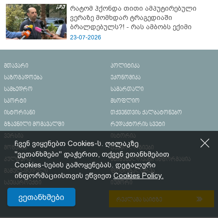
რატომ ჰქონდა თითი ამპუტირებული
ვერაზე მომხდარ ტრაგედიაში
ბრალდებულს?! - რას ამბობს ექიმი
23-07-2026
მთავარი
პოლიტიკა
საზოგადოება
ეკონომიკა
სამხედრო
სამართალი
სპორტი
მსოფლიო
ისტორიანი
თქვენთვის ქალბატონებო
გზავნილი მომავალში
რედაქტორის სვეტი
ვერსია
ისტორია
ჩვენ ვიყენებთ Cookies-ს. ღილაკზე
მოზაიკა
ტექნოლოგიები
"ვეთანხმები" დაჭერით, თქვენ ეთანხმებით
კულტურა
მნიშვნელოვანი ინფორმაცია
Cookies-სების გამოყენებას. დეტალური
მამულ-დედული
ფოტოგალერეა
ინფორმაციისთვის ეწვიეთ
Cookies Policy.
სპეცპროექტი
იუმორი
ვეთანხმები
რეკლამა საიტზე