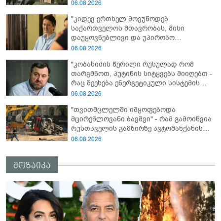
წლისთავთან დაკავშირებით ერთობლივ
06.08.2026
განცხადებას ავრცელებენ
"კიდევ ერთხელ მოვუწოდებ
საქართველოს მთავრობას, მისი
დაუყოვნებლივი და უპირობო
გათავისუფლებისკენ" - რას წერს ეუთო-ს
06.08.2026
წარმომადგენელი მზია ამაღლობელზე?
"კობახიძის წერილი რუსულად რომ
თარგმნოთ, პუტინის სიტყვებს მიიღებთ -
რაც შეეხება ენერგეტიკული სისტემის
პრობლემას, ნამდვილად ვაპირებ
06.08.2026
მოვიმარაგო არა მხოლოდ სანთლები,
"თვითმცლელში იმყოფებოდა
არამედ აღვადგინო ხაზის ტელეფონიც" -
მცირეწლოვანი ბავშვი" - რამ გამოიწვია
გია ჯაფარიძე
რუსთაველის გამზირზე ავტომანქანის
გადაბრუნება: “ჯივიპი” განცხადებას
06.08.2026
ავრცელებს
მოზაიკა