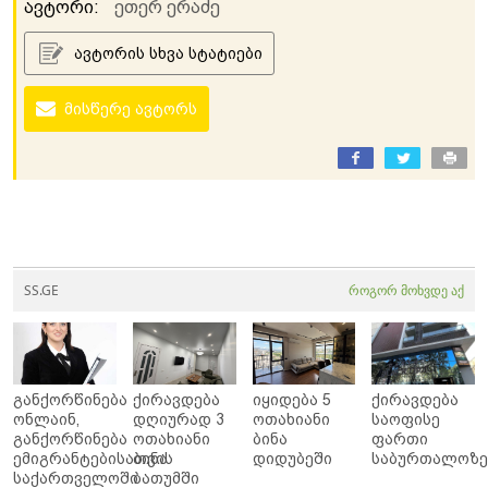
ავტორი:
ეთერ ერაძე
ავტორის სხვა სტატიები
მისწერე ავტორს
SS.GE
როგორ მოხვდე აქ
განქორწინება
ქირავდება
იყიდება 5
ქირავდება
ონლაინ,
დღიურად 3
ოთახიანი
საოფისე
განქორწინება
ოთახიანი
ბინა
ფართი
ემიგრანტებისათვის
ბინა
დიდუბეში
საბურთალოზ
საქართველოში
ბათუმში