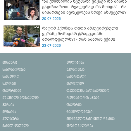
"ამ ქორწილის სტუმარი ვიყავი და მინდა
გაგიზიაროთ, რეალურად რა მოხდა" - რა
მიმართვას ავრცელებს სოფი ახმეტელი?
20-07-2026
რატომ ჰქონდა თითი ამპუტირებული
ვერაზე მომხდარ ტრაგედიაში
ბრალდებულს?! - რას ამბობს ექიმი
23-07-2026
მთავარი
პოლიტიკა
საზოგადოება
ეკონომიკა
სამხედრო
სამართალი
სპორტი
მსოფლიო
ისტორიანი
თქვენთვის ქალბატონებო
გზავნილი მომავალში
რედაქტორის სვეტი
ვერსია
ისტორია
მოზაიკა
ტექნოლოგიები
კულტურა
მნიშვნელოვანი ინფორმაცია
მამულ-დედული
ფოტოგალერეა