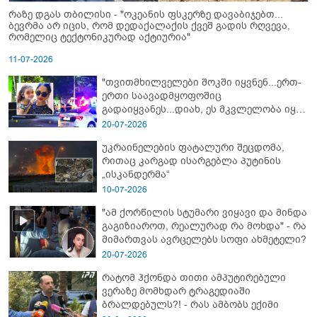
რაზე დგას თბილისი - "ოკეანის ფსკერზე დავაბიჯებთ...
ბევრმა არ იცის, რომ დედაქალაქის ქვეშ გადის რღვევა,
რომელიც ტექტონიკურად აქტიურია"
11-07-2026
"თვითმხილველები შოკში იყვნენ...ერთ-
ერთი საავადმყოფოშიც
გადაიყვანეს...დიახ, ეს მკვლელობა იყო"
- გორში დატრიალებული ტრაგედიის
20-07-2026
ახალი დეტალები
უკრაინელების ფატალური შეცდომა,
რითაც კარგად ისარგებლა პუტინის
„ისკანდერმა“
10-07-2026
"ამ ქორწილის სტუმარი ვიყავი და მინდა
გაგიზიაროთ, რეალურად რა მოხდა" - რა
მიმართვას ავრცელებს სოფი ახმეტელი?
20-07-2026
რატომ ჰქონდა თითი ამპუტირებული
ვერაზე მომხდარ ტრაგედიაში
ბრალდებულს?! - რას ამბობს ექიმი