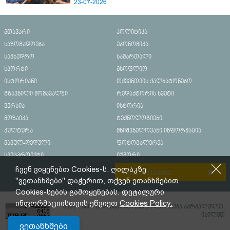
23-07-2026
მთავარი
პოლიტიკა
საზოგადოება
ეკონომიკა
სამხედრო
სამართალი
სპორტი
მსოფლიო
ისტორიანი
თქვენთვის ქალბატონებო
გზავნილი მომავალში
რედაქტორის სვეტი
ვერსია
ისტორია
მოზაიკა
ტექნოლოგიები
კულტურა
მნიშვნელოვანი ინფორმაცია
მამულ-დედული
ფოტოგალერეა
სპეცპროექტი
იუმორი
ჩვენ ვიყენებთ Cookies-ს. ღილაკზე
რეკლამა საიტზე
"ვეთანხმები" დაჭერით, თქვენ ეთანხმებით
Cookies-სების გამოყენებას. დეტალური
ინფორმაციისთვის ეწვიეთ
Cookies Policy.
მასალების გადაბეჭდვა/რეპროდუცირება აკრძალულია,
იხილეთ
ვეთანხმები