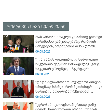
რუბრიკის სხვა სიახლეები
რას ამბობს ირაკლი კობახიძე გიორგი
ბარამიძის განცხადებაზე, რომლის
მიხედვით, აფხაზეთში ომის დროს
„ჩვენებს ტყვეები არ აჰყავდათ"
06.08.2026
"ვინც არის დაკავებული საბოტაჟით
საკუთარი ქვეყნის წინააღმდეგ, ვინც
საკუთარ ეროვნულ ინტერესებს
უპირისპირდება, ყველამ უნდა იცოდეს,
06.08.2026
რომ მათ მიაკითხავთ სამართალი" -
"დიდი ალბათობით, რეალური მიზეზი
ირაკლი კობახიძე
იმდენად მძიმეა, რომ ნებისმიერი სხვა
ხარვეზის აღიარება ურჩევნიათ
ნამდვილი მიზეზის გამოაშკარავებას" -
06.08.2026
გიორგი შარაშიძე ელექტროენერგიის
"ევროპაში ცოლებთან ერთად ვინც
გათიშვაზე
მიდის, საღამოობით არავინ უშვებს