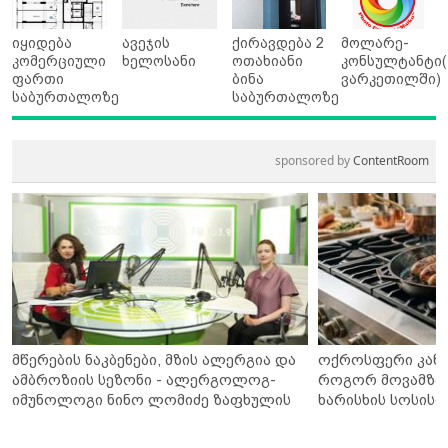
იყიდება
ავეჯის
ქირავდება 2
მოლარე-
კომერციული
ხელოსანი
ოთახიანი
კონსულტანტი(
ფართი
ბინა
ვარკეთილში)
საბურთალოზე
საბურთალოზე
sponsored by
ContentRoom
მწერების ნაკბენები, მზის ალერგია და
ოქროსფერი კანი 
ამბროზიის სეზონი - ალერგოლოგ-
როგორ მოვამზა
იმუნოლოგი ნინო ლომიძე ზაფხულის
ხარისხის სოსისი 
ალერგიებზე
„შეფმაისტერის“