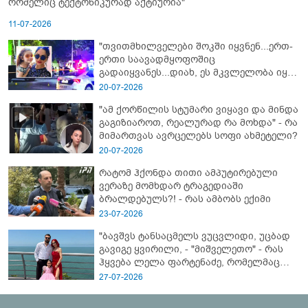
რომელიც ტექტონიკურად აქტიურია"
11-07-2026
"თვითმხილველები შოკში იყვნენ...ერთ-
ერთი საავადმყოფოშიც
გადაიყვანეს...დიახ, ეს მკვლელობა იყო"
- გორში დატრიალებული ტრაგედიის
20-07-2026
ახალი დეტალები
"ამ ქორწილის სტუმარი ვიყავი და მინდა
გაგიზიაროთ, რეალურად რა მოხდა" - რა
მიმართვას ავრცელებს სოფი ახმეტელი?
20-07-2026
რატომ ჰქონდა თითი ამპუტირებული
ვერაზე მომხდარ ტრაგედიაში
ბრალდებულს?! - რას ამბობს ექიმი
23-07-2026
"ბავშვს ტანსაცმელს ვუცვლიდი, უცბად
გავიგე ყვირილი, - "მიშველეთო" - რას
ჰყვება ლელა ფარტენაძე, რომელმაც
ბათუმში 16 წლის ბიჭი ზღვაში
27-07-2026
დახრჩობას გადაარჩინა