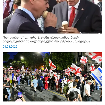
"ჩაყლაპავს“ თუ არა პუტინი ერდოღანის მიერ
ზელენსკისთვის ბალისტიკური რაკეტების მიყიდვას?
09.08.2026