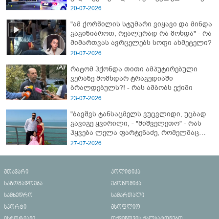
- გორში დატრიალებული ტრაგედიის
20-07-2026
ახალი დეტალები
"ამ ქორწილის სტუმარი ვიყავი და მინდა
გაგიზიაროთ, რეალურად რა მოხდა" - რა
მიმართვას ავრცელებს სოფი ახმეტელი?
20-07-2026
რატომ ჰქონდა თითი ამპუტირებული
ვერაზე მომხდარ ტრაგედიაში
ბრალდებულს?! - რას ამბობს ექიმი
23-07-2026
"ბავშვს ტანსაცმელს ვუცვლიდი, უცბად
გავიგე ყვირილი, - "მიშველეთო" - რას
ჰყვება ლელა ფარტენაძე, რომელმაც
ბათუმში 16 წლის ბიჭი ზღვაში
27-07-2026
დახრჩობას გადაარჩინა
მთავარი
პოლიტიკა
საზოგადოება
ეკონომიკა
სამხედრო
სამართალი
სპორტი
მსოფლიო