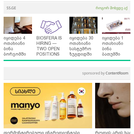
SS.GE
როგორ მოხვდე აქ
იყიდება 4
BIOSFERA IS
იყიდება 30
იყიდება 1
ოთახიანი
HIRING —
ოთახიანი
ოთახიანი
ბინა
TWO OPEN
სასტუმრო
ბინა
ბორჯომში
POSITIONS
ზუგდიდში
ბათუმში
sponsored by
ContentRoom
ფერმენტირებული ინგრედიენტები
როდის არის ხალ