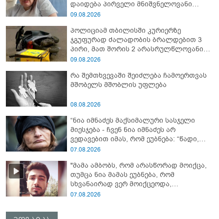
დაიდება პირველი მნიშვნელოვანი
შედეგი და...” - რას ამბობს ადვოკატი?
09.08.2026
პოლიციამ თბილისში კურიერზე
ჯგუფურად ძალადობის ბრალდებით 3
პირი, მათ შორის 2 არასრულწლოვანი
დააკავა
09.08.2026
რა შემთხვევაში შეიძლება ჩამოერთვას
მშობელს მშობლის უფლება
08.08.2026
“ნია იმნაძეს მაქსიმალური სასჯელი
მიესჯება - ჩვენ ნია იმნაძეს არ
ვედავებით იმას, რომ ეუბნება: “წადი,
მოკალი“, ეს დაკვეთაა, ჩვენ ვამბობთ,
07.08.2026
წაქეზებას, მანიპულირებას” - გიგა
"მამა ამბობს, რომ არასწორად მოიქცა,
ავალიანის დედა
თუმცა ნია მამას ეუბნება, რომ
სხვანაირად ვერ მოიქცეოდა,
თანამედროვე ეპოქაში სხვანაირად
07.08.2026
ხდება, საქციელს ამართლებს" - რა
დეტალებზე საუბრობს გიგა ავალიანის