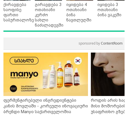
ქირავდება
გირავდება 3
იყიდება 4
იყიდება 3
საოფისე
ოთახიანი
ოთახიანი
ოთახიანი
ფართი
კერძო
ბინა
ბინა ვაკეში
საბურთალოზე
სახლი
ნავთლუღში
ნაძალადევში
sponsored by
ContentRoom
ფერმენტირებული ინგრედიენტები
როდის არის ხალ
კანის მოვლაში - კორეული ინოვაციური
მისი მოშორების 
ბრენდი Manyo საქართველოშია
უსაფრთხო გზები