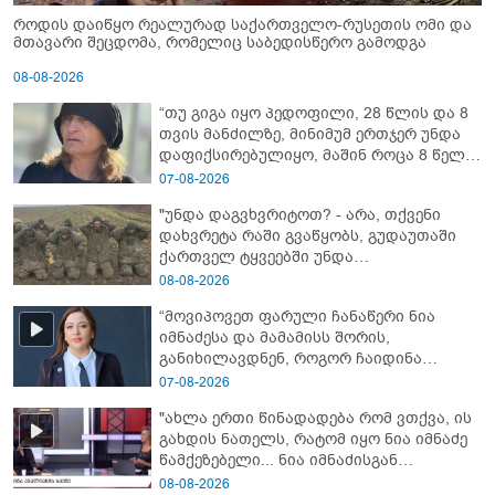
როდის დაიწყო რეალურად საქართველო-რუსეთის ომი და
მთავარი შეცდომა, რომელიც საბედისწერო გამოდგა
08-08-2026
“თუ გიგა იყო პედოფილი, 28 წლის და 8
თვის მანძილზე, მინიმუმ ერთჯერ უნდა
დაფიქსირებულიყო, მაშინ როცა 8 წელი
ამზადებდა მოსწავლეებს! - იპოვონ ერთი
07-08-2026
გოგონა, ვისაც გიგა სექსუალურად
"უნდა დაგვხვრიტოთ? - არა, თქვენი
ავიწროებდა” - ეკა კუპატაძე
დახვრეტა რაში გვაწყობს, გუდაუთაში
ქართველ ტყვეებში უნდა
გადაგცვალოთ..."
08-08-2026
“მოვიპოვეთ ფარული ჩანაწერი ნია
იმნაძესა და მამამისს შორის,
განიხილავდნენ, როგორ ჩაიდინა
გაბაშვილმა დანაშაული” - რას ამბობს
07-08-2026
გიგა ავალიანის საქმის პროკურორი?
"ახლა ერთი წინადადება რომ ვთქვა, ის
გახდის ნათელს, რატომ იყო ნია იმნაძე
წამქეზებელი... ნია იმნაძისგან
გამოსული ინფორმაციაა ეს" - რას
08-08-2026