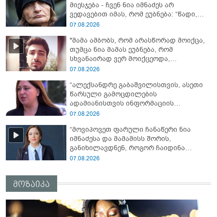
მიესჯება - ჩვენ ნია იმნაძეს არ
ვედავებით იმას, რომ ეუბნება: “წადი,
მოკალი“, ეს დაკვეთაა, ჩვენ ვამბობთ,
07.08.2026
წაქეზებას, მანიპულირებას” - გიგა
"მამა ამბობს, რომ არასწორად მოიქცა,
ავალიანის დედა
თუმცა ნია მამას ეუბნება, რომ
სხვანაირად ვერ მოიქცეოდა,
თანამედროვე ეპოქაში სხვანაირად
07.08.2026
ხდება, საქციელს ამართლებს" - რა
“ალექსანდრე გაბაშვილისთვის, ასეთი
დეტალებზე საუბრობს გიგა ავალიანის
წარსული გამოცდილების
საქმის პროკურორი?
ადამიანისთვის ინფორმაციის
მიწოდება, რომ მასწავლებელი
07.08.2026
სექსუალურად ავიწროებდა,
“მოვიპოვეთ ფარული ჩანაწერი ნია
ფაქტობრივად, წაქეზება იყო” -
იმნაძესა და მამამისს შორის,
პროკურორი ნია იმნაძეზე
განიხილავდნენ, როგორ ჩაიდინა
გაბაშვილმა დანაშაული” - რას ამბობს
07.08.2026
გიგა ავალიანის საქმის პროკურორი?
მოზაიკა