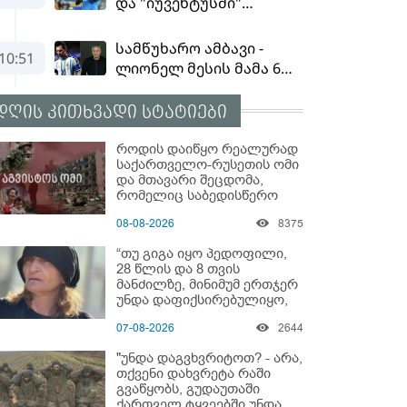
დღის კითხვადი სტატიები
როდის დაიწყო რეალურად
საქართველო-რუსეთის ომი
და მთავარი შეცდომა,
რომელიც საბედისწერო
გამოდგა
08-08-2026
8375
“თუ გიგა იყო პედოფილი,
28 წლის და 8 თვის
მანძილზე, მინიმუმ ერთჯერ
უნდა დაფიქსირებულიყო,
მაშინ როცა 8 წელი
07-08-2026
2644
ამზადებდა მოსწავლეებს! -
იპოვონ ერთი გოგონა,
"უნდა დაგვხვრიტოთ? - არა,
ვისაც გიგა სექსუალურად
თქვენი დახვრეტა რაში
ავიწროებდა” - ეკა კუპატაძე
გვაწყობს, გუდაუთაში
ქართველ ტყვეებში უნდა