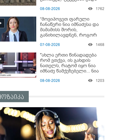
გადაგცვალოთ..."
08-08-2026
1762
“მოვიპოვეთ ფარული
ჩანაწერი ნია იმნაძესა და
მამამისს შორის,
განიხილავდნენ, როგორ
ჩაიდინა გაბაშვილმა
07-08-2026
1468
დანაშაული” - რას ამბობს
გიგა ავალიანის საქმის
"ახლა ერთი წინადადება
პროკურორი?
რომ ვთქვა, ის გახდის
ნათელს, რატომ იყო ნია
იმნაძე წამქეზებელი... ნია
იმნაძისგან გამოსული
08-08-2026
1203
ინფორმაციაა ეს" - რას
ამბობს ეკა კუპატაძე
მოზაიკა