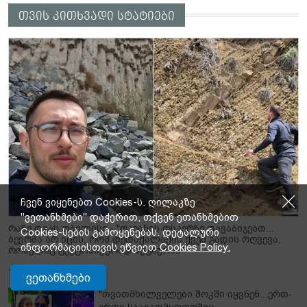
თვის კითხვადი სტატიები
ჩვენ ვიყენებთ Cookies-ს. ღილაკზე
"ვეთანხმები" დაჭერით, თქვენ ეთანხმებით
რაზე დგას თბილისი - "ოკეანის ფსკერზე დავაბიჯებთ...
Cookies-სების გამოყენებას. დეტალური
ბევრმა არ იცის, რომ დედაქალაქის ქვეშ გადის რღვევა,
ინფორმაციისთვის ეწვიეთ
Cookies Policy.
რომელიც ტექტონიკურად აქტიურია"
11-07-2026
ვეთანხმები
"თვითმხილველები შოკში იყვნენ...ერთ-