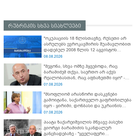
რუბრიკის სხვა სიახლეები
"ოკუპაციის 18 წლისთავზე, რუსეთი არ
ასრულებს ევროკავშირის შუამავლობით
დადებულ 2008 წლის 12 აგვისტოს
ცეცხლის შეწყვეტის შეთანხმებას - მეტიც,
08.08.2026
აფართოებს საკუთარ უკანონო
"მეგონა, სხვა ომზე ჰყვებოდა, რაც
კონტროლს ოკუპირებულ რეგიონებში"
ბარამიძემ თქვა, საერთო არ აქვს
რეალობასთან, რაც აფხაზეთში იყო" -
პაატა ზაქარეიშვილის შეფასება
07.08.2026
"მსოფლიომ არასწორი დასკვნები
გამოიტანა, საქართველო გაფრთხილება
იყო - ყირიმი, დონბასი და უკრაინის
წინააღმდეგ სრულმასშტაბიანი ომი
07.08.2026
კრემლის იგივე იმპერიალისტურ გეგმას
პაატა ზაქარეიშვილის მწვავე პასუხი
მოყვა" - რასა იუკნევიჩიენე
გიორგი ბარამიძის სკანდალურ
განცხადებაზე - "ყველაფერი