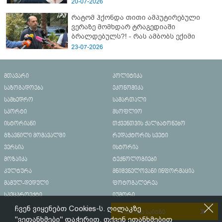
20-07-2026
რატომ ჰქონდა თითი ამპუტირებული
ვერაზე მომხდარ ტრაგედიაში
ბრალდებულს?! - რას ამბობს ექიმი
23-07-2026
მთავარი
პოლიტიკა
საზოგადოება
ეკონომიკა
სამხედრო
სამართალი
სპორტი
მსოფლიო
ისტორიანი
თქვენთვის ქალბატონებო
გზავნილი მომავალში
რედაქტორის სვეტი
ვერსია
ისტორია
მოზაიკა
ტექნოლოგიები
კულტურა
მნიშვნელოვანი ინფორმაცია
მამულ-დედული
ფოტოგალერეა
სპეცპროექტი
იუმორი
ჩვენ ვიყენებთ Cookies-ს. ღილაკზე
რეკლამა საიტზე
"ვეთანხმები" დაჭერით, თქვენ ეთანხმებით