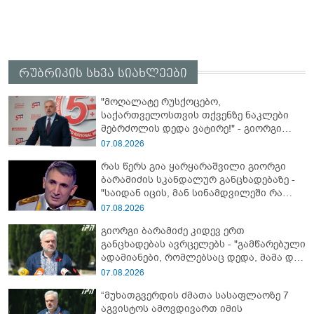
რუბრიკის სხვა სიახლეები
"მოღალატე რუსქოცებო,
საქართველოსთვის თქვენზე ნაკლები
მებრძოლის დედა ვატირე!" - გიორგი
ბარამიძე
07.08.2026
რას წერს გია ყარყარაშვილი გიორგი
ბარამიძის სკანდალურ განცხადებაზე -
"საიდან იცის, მან სინამდვილეში რა
ხდებოდა, როცა ის აფხაზეთის ომში, თუ
07.08.2026
არ ვცდები სამჯერ არის ნამყოფი"
გიორგი ბარამიძე კიდევ ერთ
განცხადებას ავრცელებს - "გამწარებული
ადამიანები, რომლებსაც დედა, მამა და
ახლობლები მოუკლეს, ბრძოლისას
07.08.2026
ტყვეებს არ იყვანდნენ და კლავდნენ..."
“მუხათგვერდის ძმათა სასაფლაოზე 7
აგვისტოს ამოვდივართ იმის