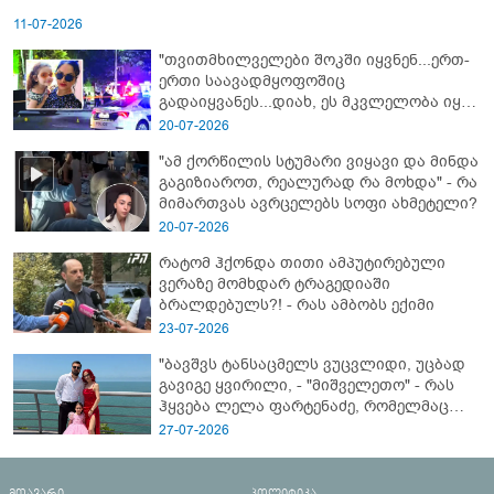
11-07-2026
"თვითმხილველები შოკში იყვნენ...ერთ-
ერთი საავადმყოფოშიც
გადაიყვანეს...დიახ, ეს მკვლელობა იყო"
- გორში დატრიალებული ტრაგედიის
20-07-2026
ახალი დეტალები
"ამ ქორწილის სტუმარი ვიყავი და მინდა
გაგიზიაროთ, რეალურად რა მოხდა" - რა
მიმართვას ავრცელებს სოფი ახმეტელი?
20-07-2026
რატომ ჰქონდა თითი ამპუტირებული
ვერაზე მომხდარ ტრაგედიაში
ბრალდებულს?! - რას ამბობს ექიმი
23-07-2026
"ბავშვს ტანსაცმელს ვუცვლიდი, უცბად
გავიგე ყვირილი, - "მიშველეთო" - რას
ჰყვება ლელა ფარტენაძე, რომელმაც
ბათუმში 16 წლის ბიჭი ზღვაში
27-07-2026
დახრჩობას გადაარჩინა