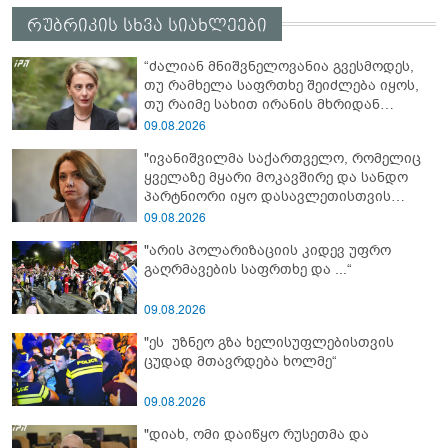
რუბრიკის სხვა სიახლეები
“ძალიან მნიშვნელოვანია გვესმოდეს,
თუ რამხელა საფრთხე შეიძლება იყოს,
თუ რაიმე სახით ირანის მხრიდან
ფინანსური ინსტიტუტები აძლიერებს
09.08.2026
ზუსტად ბიძინა ივანიშვილის
"ივანიშვილმა საქართველო, რომელიც
ანტიეროვნული ხელისუფლების
ყველაზე მყარი მოკავშირე და სანდო
ფინანსურ სტაბილურობას“ - ხატია
პარტნიორი იყო დასავლეთისთვის
დეკანოიძე
რეგიონში, რუსეთის და ირანის
09.08.2026
სისხლიანი რეჟიმების ფულის
"არის პოლარიზაციის კიდევ უფრო
სამრეცხაოდ აქცია"
გაღრმავების საფრთხე და ...“
09.08.2026
"ეს უზნეო გზა ხელისუფლებისთვის
ცუდად მთავრდება ხოლმე“
09.08.2026
"დიახ, ომი დაიწყო რუსეთმა და