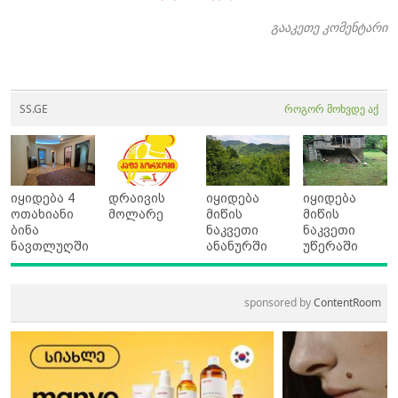
გააკეთე კომენტარი
SS.GE
როგორ მოხვდე აქ
იყიდება 4
დრაივის
იყიდება
იყიდება
ოთახიანი
მოლარე
მიწის
მიწის
ბინა
ნაკვეთი
ნაკვეთი
ნავთლუღში
ანანურში
უწერაში
sponsored by
ContentRoom