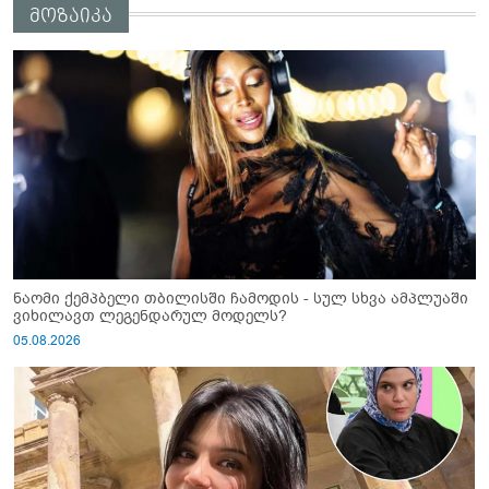
მოზაიკა
ნაომი ქემპბელი თბილისში ჩამოდის - სულ სხვა ამპლუაში
ვიხილავთ ლეგენდარულ მოდელს?
05.08.2026