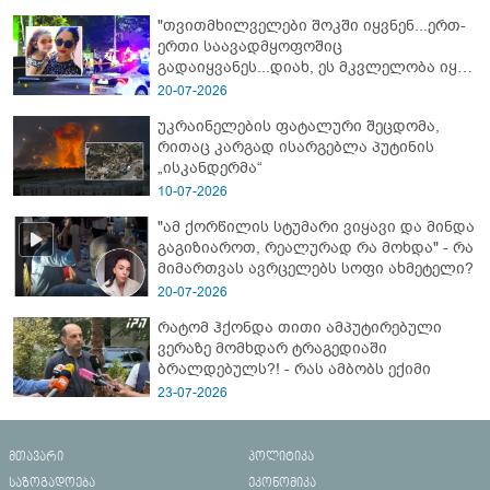
"თვითმხილველები შოკში იყვნენ...ერთ-
ერთი საავადმყოფოშიც
გადაიყვანეს...დიახ, ეს მკვლელობა იყო"
- გორში დატრიალებული ტრაგედიის
20-07-2026
ახალი დეტალები
უკრაინელების ფატალური შეცდომა,
რითაც კარგად ისარგებლა პუტინის
„ისკანდერმა“
10-07-2026
"ამ ქორწილის სტუმარი ვიყავი და მინდა
გაგიზიაროთ, რეალურად რა მოხდა" - რა
მიმართვას ავრცელებს სოფი ახმეტელი?
20-07-2026
რატომ ჰქონდა თითი ამპუტირებული
ვერაზე მომხდარ ტრაგედიაში
ბრალდებულს?! - რას ამბობს ექიმი
23-07-2026
მთავარი
პოლიტიკა
საზოგადოება
ეკონომიკა