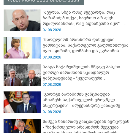
რუბრიკის სხვა სიახლეები
"მეგონა, სხვა ომზე ჰყვებოდა, რაც
ბარამიძემ თქვა, საერთო არ აქვს
რეალობასთან, რაც აფხაზეთში იყო" -
პაატა ზაქარეიშვილის შეფასება
07.08.2026
"მსოფლიომ არასწორი დასკვნები
გამოიტანა, საქართველო გაფრთხილება
იყო - ყირიმი, დონბასი და უკრაინის
წინააღმდეგ სრულმასშტაბიანი ომი
07.08.2026
კრემლის იგივე იმპერიალისტურ გეგმას
პაატა ზაქარეიშვილის მწვავე პასუხი
მოყვა" - რასა იუკნევიჩიენე
გიორგი ბარამიძის სკანდალურ
განცხადებაზე - "ყველაფერი
დეტალურად ვიცი... კამანში მოკლული
07.08.2026
ქართველები მე გადმოვასვენე...
"გიორგი ბარამიძის განცხადება
ბარამიძე კი ტყუის"
აზიანებს საქართველოს ეროვნულ
ინტერესებს" - ალექსანდრე ტაბატაძე
07.08.2026
მამუკა ხაზარაძე განცხადებას ავრცლებს
- "საქართველო არასდროს შეეგუება
ოკუპაციას და არასდროს დათმობს