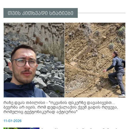
თვის კითხვადი სტატიები
რაზე დგას თბილისი - "ოკეანის ფსკერზე დავაბიჯებთ...
ბევრმა არ იცის, რომ დედაქალაქის ქვეშ გადის რღვევა,
რომელიც ტექტონიკურად აქტიურია"
11-07-2026