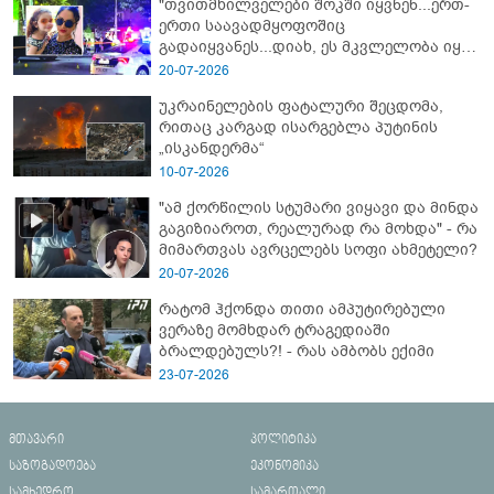
"თვითმხილველები შოკში იყვნენ...ერთ-
ერთი საავადმყოფოშიც
გადაიყვანეს...დიახ, ეს მკვლელობა იყო"
- გორში დატრიალებული ტრაგედიის
20-07-2026
ახალი დეტალები
უკრაინელების ფატალური შეცდომა,
რითაც კარგად ისარგებლა პუტინის
„ისკანდერმა“
10-07-2026
"ამ ქორწილის სტუმარი ვიყავი და მინდა
გაგიზიაროთ, რეალურად რა მოხდა" - რა
მიმართვას ავრცელებს სოფი ახმეტელი?
20-07-2026
რატომ ჰქონდა თითი ამპუტირებული
ვერაზე მომხდარ ტრაგედიაში
ბრალდებულს?! - რას ამბობს ექიმი
23-07-2026
მთავარი
პოლიტიკა
საზოგადოება
ეკონომიკა
სამხედრო
სამართალი