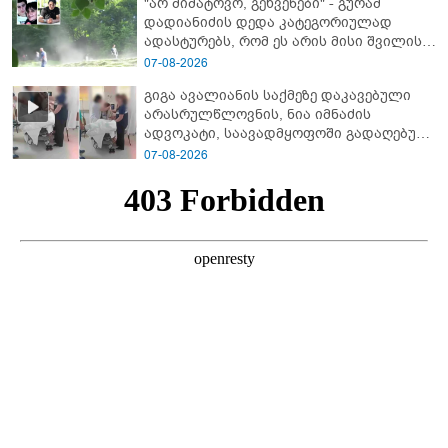
"არ მიმატოვო, გეხვეწები" - გუ­რა­მ
დადიანიძის დედა კა­ტე­გო­რი­უ­ლად
ადას­ტუ­რებს, რომ ეს არის მისი შვი­ლის
ხმა
07-08-2026
გიგა ავალიანის საქმეზე დაკავებული
არასრულწლოვნის, ნია იმნაძის
ადვოკატი, საავადმყოფოში გადაღებულ
კადრებს ავრცელებს
07-08-2026