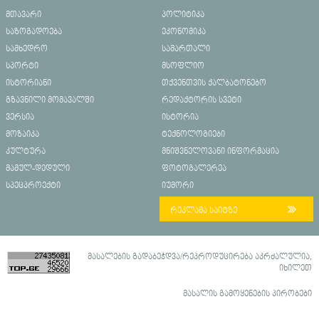
მთავარი
პოლიტიკა
საზოგადოება
ეკონომიკა
სამხედრო
სამართალი
სპორტი
მსოფლიო
ისტორიანი
თქვენთვის ქალბატონებო
გზავნილი მომავალში
რედაქტორის სვეტი
ვერსია
ისტორია
მოზაიკა
ტექნოლოგიები
კულტურა
მნიშვნელოვანი ინფორმაცია
მამულ-დედული
ფოტოგალერეა
სპეცპროექტი
იუმორი
რეკლამა საიტზე
მასალების გადაბეჭდვა/რეპროდუცირება აკრძალულია,
იხილეთ
მასალის გამოყენების პირობები