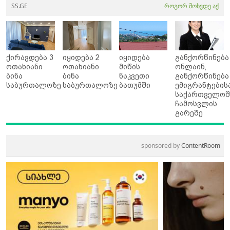
SS.GE
როგორ მოხვდე აქ
ქირავდება 3
იყიდება 2
იყიდება
განქორწინება
ოთახიანი
ოთახიანი
მიწის
ონლაინ,
ბინა
ბინა
ნაკვეთი
განქორწინება
საბურთალოზე
საბურთალოზე
ბათუმში
ემიგრანტების
საქართველოშ
ჩამოსვლის
გარეშე
sponsored by
ContentRoom