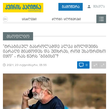
გამოწერა
შესვლა
სიახლეები
ბლოგი / ბლოგერები
მსოფლიო
"ტრაგიკულ გასროლამდე ალეკ ბოლდუინს
იარაღი მიაწოდეს და უთხრეს, რომ უსაფრთხო
იყო" - რას წერს "ბიბისი"?
A
A
+
−
2021, 23 ოქტომბერი, 05:55
0