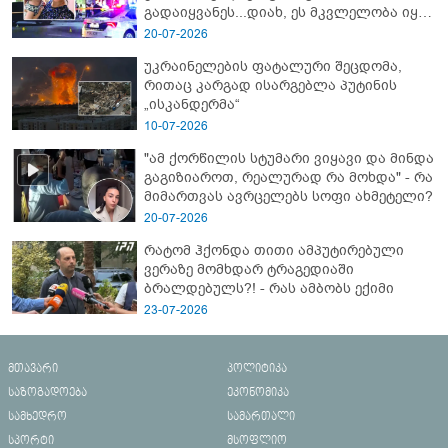
გადაიყვანეს...დიახ, ეს მკვლელობა იყო"
- გორში დატრიალებული ტრაგედიის
20-07-2026
ახალი დეტალები
უკრაინელების ფატალური შეცდომა,
რითაც კარგად ისარგებლა პუტინის
„ისკანდერმა“
10-07-2026
"ამ ქორწილის სტუმარი ვიყავი და მინდა
გაგიზიაროთ, რეალურად რა მოხდა" - რა
მიმართვას ავრცელებს სოფი ახმეტელი?
20-07-2026
რატომ ჰქონდა თითი ამპუტირებული
ვერაზე მომხდარ ტრაგედიაში
ბრალდებულს?! - რას ამბობს ექიმი
23-07-2026
მთავარი
პოლიტიკა
საზოგადოება
ეკონომიკა
სამხედრო
სამართალი
სპორტი
მსოფლიო