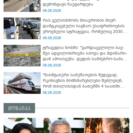
დემონტაჟი ჩაუტარდება
06.08.2026
რას გულისხმობს მთავრობის მიერ
დამტკიცებული საგზაო უსაფრთხოების
ეროვნული სტრატეგია, რომელიც 2030
წლისთვის დაღუპულთა რაოდენობის
06.08.2026
25%-ით შემცირებას ითვალისწინებს
ტრაგედია ხობში: "გარდაცვლილი ბავ­
შვი ად­გი­ლობ­რივ­მა იპო­ვა და მდი­ნა­რი­
დან ამო­ას­ვე­ნა. დე­დის სამ­ძებ­რო-სა­მაშ­
ვე­ლო სა­მუ­შა­ო­ე­ბი ამ დრომ­დე მიმ­დი­ნა­
06.08.2026
რე­ობს”
"მასშტაბური სამუშაოების შედეგად,
რკინიგზის მომხმარებლები შეძლებენ,
რომ თბილისიდან ბათუმში 4 საათში
იმგზავრონ"
06.08.2026
მოზაიკა