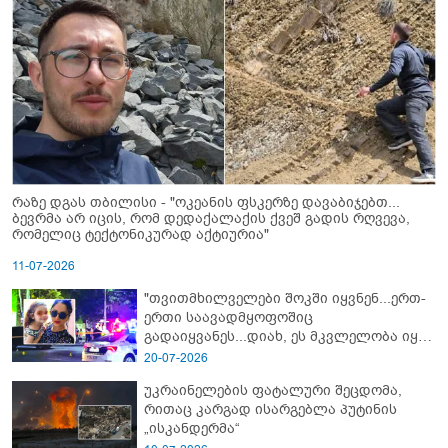
რაზე დგას თბილისი - "ოკეანის ფსკერზე დავაბიჯებთ...
ბევრმა არ იცის, რომ დედაქალაქის ქვეშ გადის რღვევა,
რომელიც ტექტონიკურად აქტიურია"
11-07-2026
"თვითმხილველები შოკში იყვნენ...ერთ-
ერთი საავადმყოფოშიც
გადაიყვანეს...დიახ, ეს მკვლელობა იყო"
- გორში დატრიალებული ტრაგედიის
20-07-2026
ახალი დეტალები
უკრაინელების ფატალური შეცდომა,
რითაც კარგად ისარგებლა პუტინის
„ისკანდერმა“