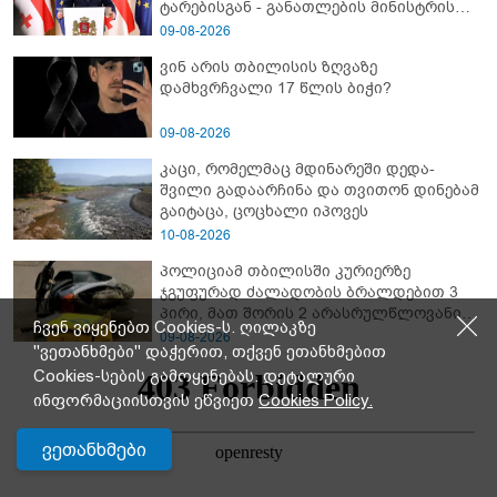
ტარებისგან - განათლების მინისტრის
განმარტება
09-08-2026
ვინ არის თბილისის ზღვაზე
დამხვრჩვალი 17 წლის ბიჭი?
09-08-2026
კაცი, რომელმაც მდინარეში დედა-
შვილი გადაარჩინა და თვითონ დინებამ
გაიტაცა, ცოცხალი იპოვეს
10-08-2026
პოლიციამ თბილისში კურიერზე
ჯგუფურად ძალადობის ბრალდებით 3
პირი, მათ შორის 2 არასრულწლოვანი
ჩვენ ვიყენებთ Cookies-ს. ღილაკზე
დააკავა
09-08-2026
"ვეთანხმები" დაჭერით, თქვენ ეთანხმებით
Cookies-სების გამოყენებას. დეტალური
ინფორმაციისთვის ეწვიეთ
Cookies Policy.
ვეთანხმები