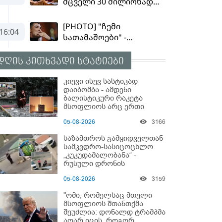
დღის კითხვადი სტატიები
კიევი ისევ სასტიკად
დაიბომბა - ამდენი
ბალისტიკური რაკეტა
მსოფლიოს არც ერთი
ქალაქისკენ არ გაუშვიათ:
05-08-2026
3166
პუტინის ახალი
ანტირეკორდი
საზამთროს გამყიდველთან
სამკვდრო-სასიცოცხლო
„კუკუდამალობანა“ -
რუსული დრონის
„საბრძოლო-კომიკური“
05-08-2026
3159
ვიდეო
"ომი, რომელსაც მთელი
მსოფლიოს შთანთქმა
შეუძლია: დონალდ ტრამპმა
აღარ იცის, როგორ