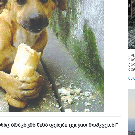
კი
ბა
ქა
ან
05.
აც არაკაცმა წინა ფეხები ცელით მოჰკვეთა!"