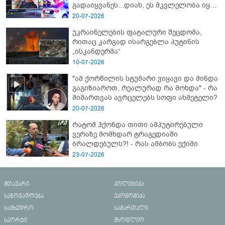
გადაიყვანეს...დიახ, ეს მკვლელობა იყო"
- გორში დატრიალებული ტრაგედიის
20-07-2026
ახალი დეტალები
უკრაინელების ფატალური შეცდომა,
რითაც კარგად ისარგებლა პუტინის
„ისკანდერმა“
10-07-2026
"ამ ქორწილის სტუმარი ვიყავი და მინდა
გაგიზიაროთ, რეალურად რა მოხდა" - რა
მიმართვას ავრცელებს სოფი ახმეტელი?
20-07-2026
რატომ ჰქონდა თითი ამპუტირებული
ვერაზე მომხდარ ტრაგედიაში
ბრალდებულს?! - რას ამბობს ექიმი
23-07-2026
მთავარი
პოლიტიკა
საზოგადოება
ეკონომიკა
სამხედრო
სამართალი
სპორტი
მსოფლიო