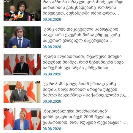
რას ამბობს ირაკლი კობახიძე გიორგი
ბარამიძის განცხადებაზე, რომლის
მიხედვით, აფხაზეთში ომის დროს
„ჩვენებს ტყვეები არ აჰყავდათ"
06.08.2026
"ვინც არის დაკავებული საბოტაჟით
საკუთარი ქვეყნის წინააღმდეგ, ვინც
საკუთარ ეროვნულ ინტერესებს
უპირისპირდება, ყველამ უნდა იცოდეს,
06.08.2026
რომ მათ მიაკითხავთ სამართალი" -
"დიდი ალბათობით, რეალური მიზეზი
ირაკლი კობახიძე
იმდენად მძიმეა, რომ ნებისმიერი სხვა
ხარვეზის აღიარება ურჩევნიათ
ნამდვილი მიზეზის გამოაშკარავებას" -
06.08.2026
გიორგი შარაშიძე ელექტროენერგიის
"ევროპაში ცოლებთან ერთად ვინც
გათიშვაზე
მიდის, საღამოობით არავინ უშვებს
მარტო სასეირნოდ - საქართველოში ეგ
პრობლემა არ არის!" - ლევან
06.08.2026
მაჭავარიანი
„ნაციონალური მოძრაობისგან“
განსხვავებით ჩვენ 2008 წელსაც
ვამბობდით, რომ რუსეთი ოკუპანტია" -
ნინო წილოსანი
06.08.2026