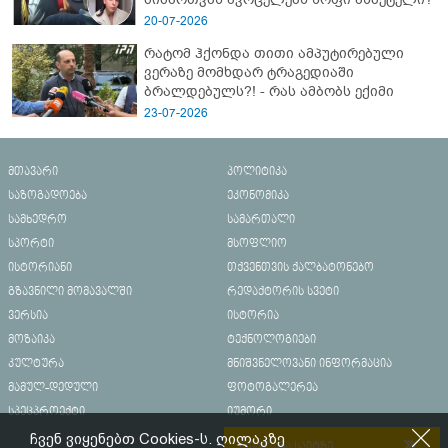
20-07-2026
რატომ ჰქონდა თითი ამპუტირებული
ვერაზე მომხდარ ტრაგედიაში
ბრალდებულს?! - რას ამბობს ექიმი
23-07-2026
მთავარი
პოლიტიკა
საზოგადოება
ეკონომიკა
სამხედრო
სამართალი
სპორტი
მსოფლიო
ისტორიანი
თქვენთვის ქალბატონებო
გზავნილი მომავალში
რედაქტორის სვეტი
ვერსია
ისტორია
მოზაიკა
ტექნოლოგიები
კულტურა
მნიშვნელოვანი ინფორმაცია
მამულ-დედული
ფოტოგალერეა
სპეცპროექტი
იუმორი
ჩვენ ვიყენებთ Cookies-ს. ღილაკზე
რეკლამა საიტზე