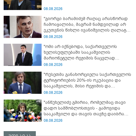
08.08.2026
"გიორგი ბარამიძემ რაღაც არასწორად
ჩამოაყალიბა, მაგრამ ნამდვილად არ
ეკუთვნის წიხლი ივანიშვილის ღალატზე
დაფუძნებული დიქტატურის
08.08.2026
მსახურებისგან - მინიშნებაც კი არ
"ომი არ იქნებოდა, საქართველოს
მსმენია ქართველების მიერ ტყვეების
ხელისუფლებაში სააკაშვილის
დახვრეტაზე"
მარიონეტული რეჟიმის ნაცვლად
„ქართული ოცნების“ მსგავსი
08.08.2026
პატრიოტული ძალა რომ ყოფილიყო, თუ
"რუსეთმა განახორციელა საქართველოს
2008 წლის ომი თუ არ იქნებოდა, დიდი
ტერიტორიების 20%-ის ოკუპაცია და
ალბათობით, არც უკრაინის ომი
სააკაშვილის, მისი რეჟიმის და
იქნებოდა"
„ნაცმოძრაობის“ ღალატი ვერანაირად
08.08.2026
ვერ გადაფარავს ამ დანაშაულს, ეს იყო
"ანწუხელიძე გმირია, რომელმაც თავი
დანაშაული ჩვენი სახელმწიფოს წინაშე"
დადო სამშობლოსთვის - გამოვიდა
სააკაშვილი და თავის თავზე დაიბრალა
ანწუხელიძის გმირობა, სამარცხვინო
08.08.2026
სიტყვები თქვა, თითქოს,
სააკაშვილისთვის შეგინებას თუ რაღაც