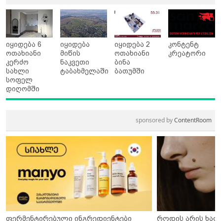
იყიდება 6
იყიდება
იყიდება 2
კონტენტ
ოთახიანი
მიწის
ოთახიანი
კრეატორი
კერძო
ნაკვეთი
ბინა
სახლი
ტაბახმელაში
ბათუმში
სოფელ
დიღომში
sponsored by
ContentRoom
ფერმენტირებული ინგრედიენტები
როდის არის ხალ