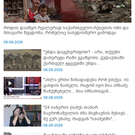
როდის დაიწყო რეალურად საქართველო-რუსეთის ომი და
მთავარი შეცდომა, რომელიც საბედისწერო გამოდგა
08-08-2026
"უნდა დაგვხვრიტოთ? - არა, თქვენი
დახვრეტა რაში გვაწყობს, გუდაუთაში
ქართველ ტყვეებში უნდა
გადაგცვალოთ..."
08-08-2026
"ახლა ერთი წინადადება რომ ვთქვა, ის
გახდის ნათელს, რატომ იყო ნია იმნაძე
წამქეზებელი... ნია იმნაძისგან
გამოსული ინფორმაციაა ეს" - რას
08-08-2026
ამბობს ეკა კუპატაძე
"24 იანვრის ღამეს თამარ
ნავროზაშვილის ძმა მიგზავნის მესიჯს...
მე ვერ ვნახე, რადგან "სპამებში"
ჩავარდა": რა მისწერა ნია იმნაძის ბიძამ
08-08-2026
ეკა კუპატაძეს? - გიგა ავალიანის დედა