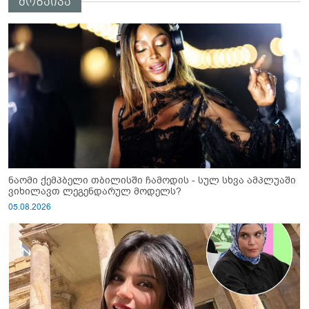
მოზაიკა
ამგვარს სთხოვდნენ მას"
ნაომი ქემპბელი თბილისში ჩამოდის - სულ სხვა ამპლუაში
ვიხილავთ ლეგენდარულ მოდელს?
05.08.2026