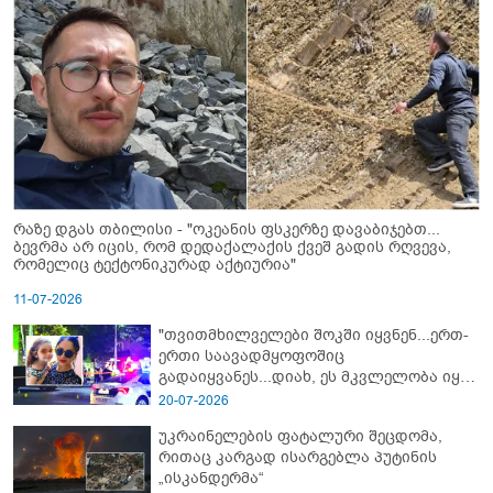
რაზე დგას თბილისი - "ოკეანის ფსკერზე დავაბიჯებთ...
ბევრმა არ იცის, რომ დედაქალაქის ქვეშ გადის რღვევა,
რომელიც ტექტონიკურად აქტიურია"
11-07-2026
"თვითმხილველები შოკში იყვნენ...ერთ-
ერთი საავადმყოფოშიც
გადაიყვანეს...დიახ, ეს მკვლელობა იყო"
- გორში დატრიალებული ტრაგედიის
20-07-2026
ახალი დეტალები
უკრაინელების ფატალური შეცდომა,
რითაც კარგად ისარგებლა პუტინის
„ისკანდერმა“