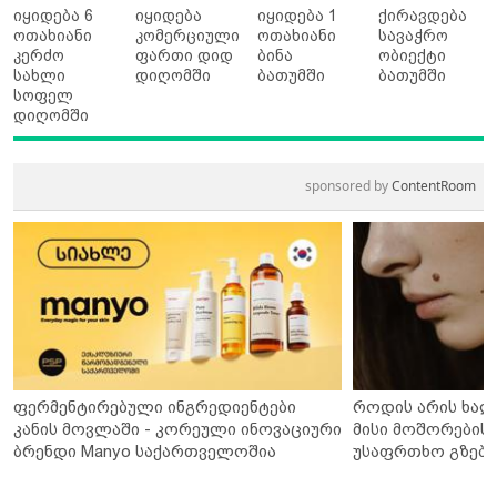
იყიდება 6
იყიდება
იყიდება 1
ქირავდება
ოთახიანი
კომერციული
ოთახიანი
სავაჭრო
კერძო
ფართი დიდ
ბინა
ობიექტი
სახლი
დიღომში
ბათუმში
ბათუმში
სოფელ
დიღომში
sponsored by
ContentRoom
ფერმენტირებული ინგრედიენტები
როდის არის ხალ
კანის მოვლაში - კორეული ინოვაციური
მისი მოშორების 
ბრენდი Manyo საქართველოშია
უსაფრთხო გზები