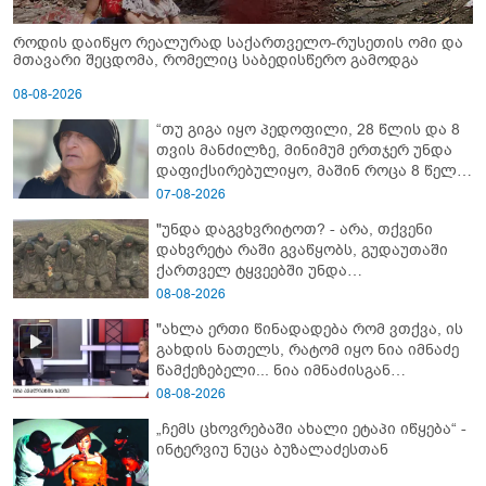
როდის დაიწყო რეალურად საქართველო-რუსეთის ომი და
მთავარი შეცდომა, რომელიც საბედისწერო გამოდგა
08-08-2026
“თუ გიგა იყო პედოფილი, 28 წლის და 8
თვის მანძილზე, მინიმუმ ერთჯერ უნდა
დაფიქსირებულიყო, მაშინ როცა 8 წელი
ამზადებდა მოსწავლეებს! - იპოვონ ერთი
07-08-2026
გოგონა, ვისაც გიგა სექსუალურად
"უნდა დაგვხვრიტოთ? - არა, თქვენი
ავიწროებდა” - ეკა კუპატაძე
დახვრეტა რაში გვაწყობს, გუდაუთაში
ქართველ ტყვეებში უნდა
გადაგცვალოთ..."
08-08-2026
"ახლა ერთი წინადადება რომ ვთქვა, ის
გახდის ნათელს, რატომ იყო ნია იმნაძე
წამქეზებელი... ნია იმნაძისგან
გამოსული ინფორმაციაა ეს" - რას
08-08-2026
ამბობს ეკა კუპატაძე
„ჩემს ცხოვრებაში ახალი ეტაპი იწყება“ -
ინტერვიუ ნუცა ბუზალაძესთან