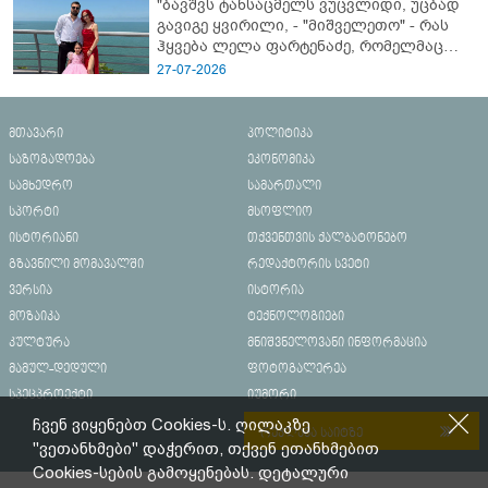
"ბავშვს ტანსაცმელს ვუცვლიდი, უცბად
გავიგე ყვირილი, - "მიშველეთო" - რას
ჰყვება ლელა ფარტენაძე, რომელმაც
ბათუმში 16 წლის ბიჭი ზღვაში
27-07-2026
დახრჩობას გადაარჩინა
მთავარი
პოლიტიკა
საზოგადოება
ეკონომიკა
სამხედრო
სამართალი
სპორტი
მსოფლიო
ისტორიანი
თქვენთვის ქალბატონებო
გზავნილი მომავალში
რედაქტორის სვეტი
ვერსია
ისტორია
მოზაიკა
ტექნოლოგიები
კულტურა
მნიშვნელოვანი ინფორმაცია
მამულ-დედული
ფოტოგალერეა
სპეცპროექტი
იუმორი
ჩვენ ვიყენებთ Cookies-ს. ღილაკზე
რეკლამა საიტზე
"ვეთანხმები" დაჭერით, თქვენ ეთანხმებით
Cookies-სების გამოყენებას. დეტალური