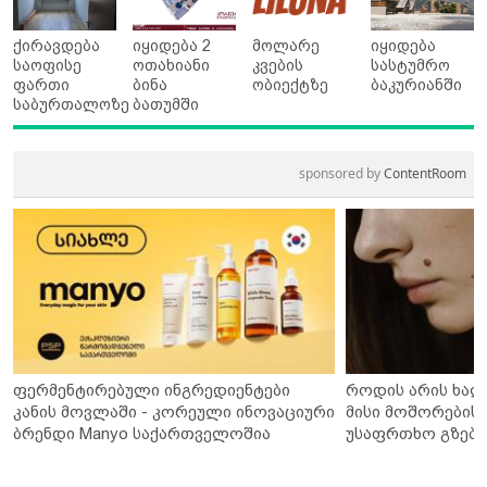
ქირავდება
იყიდება 2
მოლარე
იყიდება
საოფისე
ოთახიანი
კვების
სასტუმრო
ფართი
ბინა
ობიექტზე
ბაკურიანში
საბურთალოზე
ბათუმში
sponsored by
ContentRoom
ფერმენტირებული ინგრედიენტები
როდის არის ხალ
კანის მოვლაში - კორეული ინოვაციური
მისი მოშორების 
ბრენდი Manyo საქართველოშია
უსაფრთხო გზები