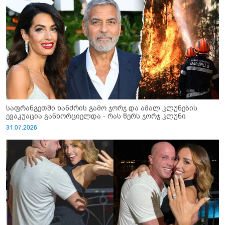
საფრანგეთში ხანძრის გამო ჯორჯ და ამალ კლუნების
ევაკუაცია განხორციელდა - რას წერს ჯორჯ კლუნი
31.07.2026