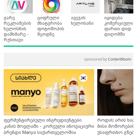
გარე
ციფრული
ავეჯის
იყიდება
რეკლამების
მხატვრობა
ხელოსანი
კომერციული
ხელოსნის
ფოტოშოპის
ფართი დიდ
დამხმარე -
მცოდნე
დიღომში
რუსთავი
sponsored by
ContentRoom
ფერმენტირებული ინგრედიენტები
როდის არის ხალ
კანის მოვლაში - კორეული ინოვაციური
მისი მოშორების 
ბრენდი Manyo საქართველოშია
უსაფრთხო გზები