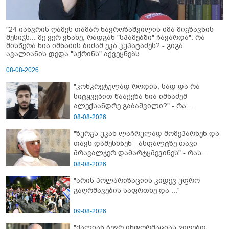
"24 იანვრის ღამეს თამარ ნავროზაშვილის ძმა მიგზავნის
მესიჯს... მე ვერ ვნახე, რადგან "სპამებში" ჩავარდა": რა
მისწერა ნია იმნაძის ბიძამ ეკა კუპატაძეს? - გიგა
ავალიანის დედა "სქრინს" აქვეყნებს
08-08-2026
"კონკრეტულად როდის, სად და რა
სიტყვებით წააქეზა ნია იმნაძემ
ალექსანდრე გაბაშვილი?" - რა
მიმართვას ავრცელებს ნია იმნაძის
08-08-2026
ბებია?
"ზურგს უკან ლაჩრულად მომეპარნენ და
თავს დამესხნენ - ასფალტზე თავი
მრავალჯერ დამარტყმევინეს" - რას
ჰყვება კურიერი, რომელსაც
08-08-2026
არასრულწლოვანები სასტიკად
"არის პოლარიზაციის კიდევ უფრო
გაუსწორდნენ?
გაღრმავების საფრთხე და ...“
09-08-2026
"ძალიან ბევრ ინფორმაციას ვიღებთ