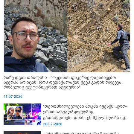
რაზე დგას თბილისი - "ოკეანის ფსკერზე დავაბიჯებთ...
ბევრმა არ იცის, რომ დედაქალაქის ქვეშ გადის რღვევა,
რომელიც ტექტონიკურად აქტიურია"
11-07-2026
"თვითმხილველები შოკში იყვნენ...ერთ-
ერთი საავადმყოფოშიც
გადაიყვანეს...დიახ, ეს მკვლელობა იყო"
- გორში დატრიალებული ტრაგედიის
20-07-2026
ახალი დეტალები
უკრაინელების ფატალური შეცდომა,