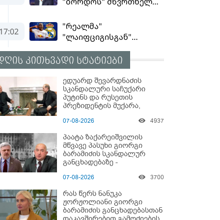
დღის კითხვადი სტატიები
ედუარდ შევარდნაძის
სკანდალური საჩუქარი
პუტინს და რუსეთის
პრეზიდენტის მუქარა,
რომელიც 6 წლის შემდეგ
07-08-2026
4937
აასრულა
პაატა ზაქარეიშვილის
მწვავე პასუხი გიორგი
ბარამიძის სკანდალურ
განცხადებაზე -
"ყველაფერი დეტალურად
07-08-2026
3700
ვიცი... კამანში მოკლული
ქართველები მე
რას წერს ნანუკა
გადმოვასვენე... ბარამიძე
ჟორჟოლიანი გიორგი
კი ტყუის"
ბარამიძის განცხადებასთან
დაკავშირებით გამოძიების