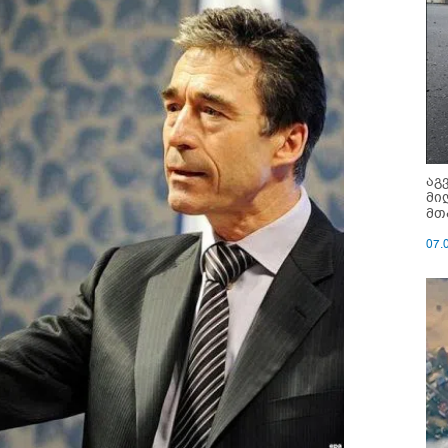
აგ
მი
მთ
07.