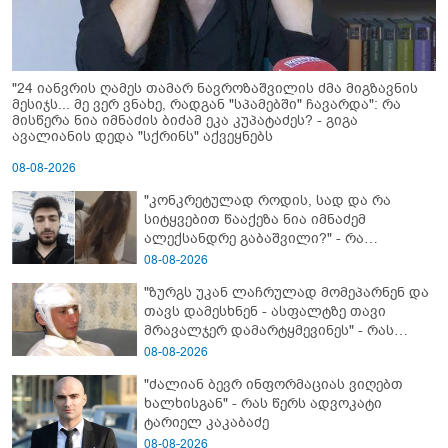
"24 იანვრის ღამეს თამარ ნავროზაშვილის ძმა მიგზავნის
მესიჯს... მე ვერ ვნახე, რადგან "სპამებში" ჩავარდა": რა
მისწერა ნია იმნაძის ბიძამ ეკა კუპატაძეს? - გიგა
ავალიანის დედა "სქრინს" აქვეყნებს
08-08-2026
"კონკრეტულად როდის, სად და რა
სიტყვებით წააქეზა ნია იმნაძემ
ალექსანდრე გაბაშვილი?" - რა
მიმართვას ავრცელებს ნია იმნაძის
08-08-2026
ბებია?
"ზურგს უკან ლაჩრულად მომეპარნენ და
თავს დამესხნენ - ასფალტზე თავი
მრავალჯერ დამარტყმევინეს" - რას
ჰყვება კურიერი, რომელსაც
08-08-2026
არასრულწლოვანები სასტიკად
"ძალიან ბევრ ინფორმაციას ვიღებთ
გაუსწორდნენ?
ხალხისგან" - რას წერს ადვოკატი
ტარიელ კაკაბაძე
08-08-2026