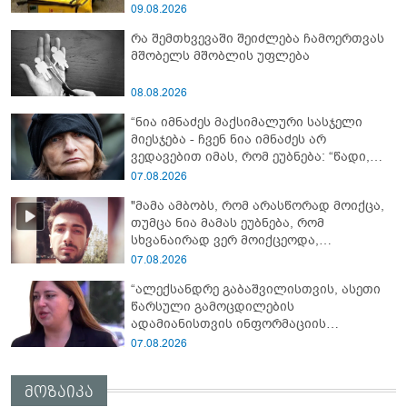
დააკავა
09.08.2026
რა შემთხვევაში შეიძლება ჩამოერთვას
მშობელს მშობლის უფლება
08.08.2026
“ნია იმნაძეს მაქსიმალური სასჯელი
მიესჯება - ჩვენ ნია იმნაძეს არ
ვედავებით იმას, რომ ეუბნება: “წადი,
მოკალი“, ეს დაკვეთაა, ჩვენ ვამბობთ,
07.08.2026
წაქეზებას, მანიპულირებას” - გიგა
"მამა ამბობს, რომ არასწორად მოიქცა,
ავალიანის დედა
თუმცა ნია მამას ეუბნება, რომ
სხვანაირად ვერ მოიქცეოდა,
თანამედროვე ეპოქაში სხვანაირად
07.08.2026
ხდება, საქციელს ამართლებს" - რა
“ალექსანდრე გაბაშვილისთვის, ასეთი
დეტალებზე საუბრობს გიგა ავალიანის
წარსული გამოცდილების
საქმის პროკურორი?
ადამიანისთვის ინფორმაციის
მიწოდება, რომ მასწავლებელი
07.08.2026
სექსუალურად ავიწროებდა,
ფაქტობრივად, წაქეზება იყო” -
მოზაიკა
პროკურორი ნია იმნაძეზე