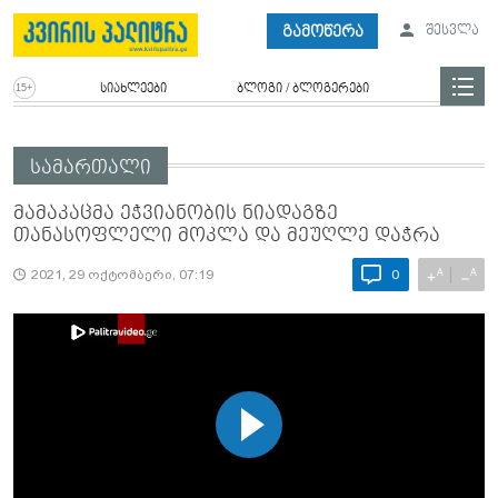
გამოწერა
შესვლა
სიახლეები
ბლოგი / ბლოგერები
სამართალი
მამაკაცმა ეჭვიანობის ნიადაგზე
თანასოფლელი მოკლა და მეუღლე დაჭრა
A
A
+
−
2021, 29 ოქტომბერი, 07:19
0