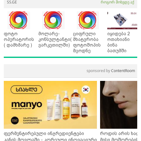
SS.GE
როგორ მოხვდე აქ
ფოტო
მოლარე-
ციფრული
იყიდება 2
ოპერატორის
კონსულტანტი(
მხატვრობა
ოთახიანი
( დამხმარე )
ვარკეთილში)
ფოტოშოპის
ბინა
მცოდნე
ბათუმში
sponsored by
ContentRoom
ფერმენტირებული ინგრედიენტები
როდის არის ხალ
კანის მოვლაში - კორეული ინოვაციური
მისი მოშორების 