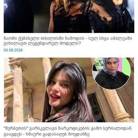
ნაომი ქემპბელი თბილისში ჩამოდის - სულ სხვა ამპლუაში
ვიხილავთ ლეგენდარულ მოდელს?
05.08.2026
"შერბეთის" ვარსკვლავი ნარკოტიკების გამო სერიალიდან
გააგდეს - ხმაური გადასაღებ მოედანზე