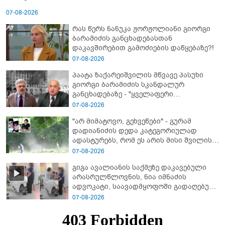
07-08-2026
რას წერს ნანუკა ჟორჟოლიანი გიორგი
ბარამიძის განცხადებასთან
დაკავშირებით გამოძიების დაწყებაზე?!
07-08-2026
პაატა ზაქარეიშვილის მწვავე პასუხი
გიორგი ბარამიძის სკანდალურ
განცხადებაზე - "ყველაფერი
დეტალურად ვიცი... კამანში მოკლული
07-08-2026
ქართველები მე გადმოვასვენე...
"არ მიმატოვო, გეხვეწები" - გუ­რა­მ
ბარამიძე კი ტყუის"
დადიანიძის დედა კა­ტე­გო­რი­უ­ლად
ადას­ტუ­რებს, რომ ეს არის მისი შვი­ლის
ხმა
07-08-2026
გიგა ავალიანის საქმეზე დაკავებული
არასრულწლოვნის, ნია იმნაძის
ადვოკატი, საავადმყოფოში გადაღებულ
კადრებს ავრცელებს
07-08-2026