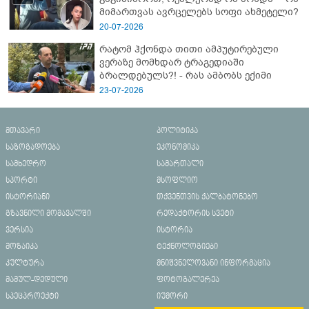
მიმართვას ავრცელებს სოფი ახმეტელი?
20-07-2026
რატომ ჰქონდა თითი ამპუტირებული
ვერაზე მომხდარ ტრაგედიაში
ბრალდებულს?! - რას ამბობს ექიმი
23-07-2026
მთავარი
პოლიტიკა
საზოგადოება
ეკონომიკა
სამხედრო
სამართალი
სპორტი
მსოფლიო
ისტორიანი
თქვენთვის ქალბატონებო
გზავნილი მომავალში
რედაქტორის სვეტი
ვერსია
ისტორია
მოზაიკა
ტექნოლოგიები
კულტურა
მნიშვნელოვანი ინფორმაცია
მამულ-დედული
ფოტოგალერეა
სპეცპროექტი
იუმორი