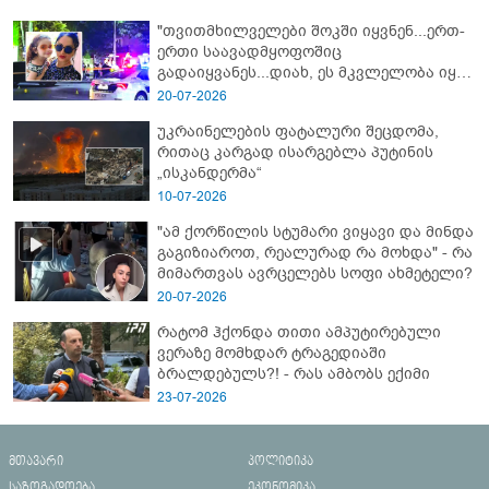
"თვითმხილველები შოკში იყვნენ...ერთ-
ერთი საავადმყოფოშიც
გადაიყვანეს...დიახ, ეს მკვლელობა იყო"
- გორში დატრიალებული ტრაგედიის
20-07-2026
ახალი დეტალები
უკრაინელების ფატალური შეცდომა,
რითაც კარგად ისარგებლა პუტინის
„ისკანდერმა“
10-07-2026
"ამ ქორწილის სტუმარი ვიყავი და მინდა
გაგიზიაროთ, რეალურად რა მოხდა" - რა
მიმართვას ავრცელებს სოფი ახმეტელი?
20-07-2026
რატომ ჰქონდა თითი ამპუტირებული
ვერაზე მომხდარ ტრაგედიაში
ბრალდებულს?! - რას ამბობს ექიმი
23-07-2026
მთავარი
პოლიტიკა
საზოგადოება
ეკონომიკა