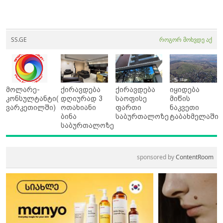
SS.GE
როგორ მოხვდე აქ
მოლარე-
ქირავდება
ქირავდება
იყიდება
კონსულტანტი(
დღიურად 3
საოფისე
მიწის
ვარკეთილში)
ოთახიანი
ფართი
ნაკვეთი
ბინა
საბურთალოზე
ტაბახმელაში
საბურთალოზე
sponsored by
ContentRoom