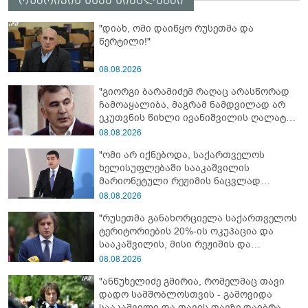
რუბრიკის სხვა სიახლეები
"დიახ, ომი დაიწყო რუსეთმა და
წერტილი!"
08.08.2026
"გიორგი ბარამიძემ რაღაც არასწორად
ჩამოაყალიბა, მაგრამ ნამდვილად არ
ეკუთვნის წიხლი ივანიშვილის ღალატზე
დაფუძნებული დიქტატურის
08.08.2026
მსახურებისგან - მინიშნებაც კი არ
"ომი არ იქნებოდა, საქართველოს
მსმენია ქართველების მიერ ტყვეების
ხელისუფლებაში სააკაშვილის
დახვრეტაზე"
მარიონეტული რეჟიმის ნაცვლად
„ქართული ოცნების“ მსგავსი
08.08.2026
პატრიოტული ძალა რომ ყოფილიყო, თუ
"რუსეთმა განახორციელა საქართველოს
2008 წლის ომი თუ არ იქნებოდა, დიდი
ტერიტორიების 20%-ის ოკუპაცია და
ალბათობით, არც უკრაინის ომი
სააკაშვილის, მისი რეჟიმის და
იქნებოდა"
„ნაცმოძრაობის“ ღალატი ვერანაირად
08.08.2026
ვერ გადაფარავს ამ დანაშაულს, ეს იყო
"ანწუხელიძე გმირია, რომელმაც თავი
დანაშაული ჩვენი სახელმწიფოს წინაშე"
დადო სამშობლოსთვის - გამოვიდა
სააკაშვილი და თავის თავზე დაიბრალა