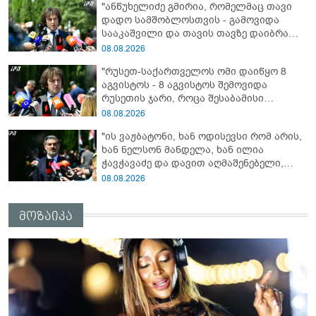
"ანწუხელიძე გმირია, რომელმაც თავი
დანაშაული ჩვენი სახელმწიფოს წინაშე"
დადო სამშობლოსთვის - გამოვიდა
სააკაშვილი და თავის თავზე დაიბრალა
ანწუხელიძის გმირობა, სამარცხვინო
08.08.2026
სიტყვები თქვა, თითქოს,
"რუსეთ-საქართველოს ომი დაიწყო 8
სააკაშვილისთვის შეგინებას თუ რაღაც
აგვისტოს - 8 აგვისტოს შემოვიდა
ამგვარს სთხოვდნენ მას"
რუსეთის ჯარი, როცა შესაბამისი
განცხადება გააკეთა რუსეთის
08.08.2026
მაშინდელმა პრეზიდენტმა - 7 აგვისტოს
"ის ვაჟბატონი, ხან ოდისევსი რომ არის,
რაც მოხდა, ეს იყო ის, რომ სააკაშვილის
ხან ნელსონ მანდელა, ხან ილია
რეჟიმმა დაბომბა ცხინვალი"
ჭავჭავაძე და დავით აღმაშენებელი,
სინამდვილეში, ერთი საცოდავი,
08.08.2026
მხდალი პიროვნებაა"
მოზაიკა