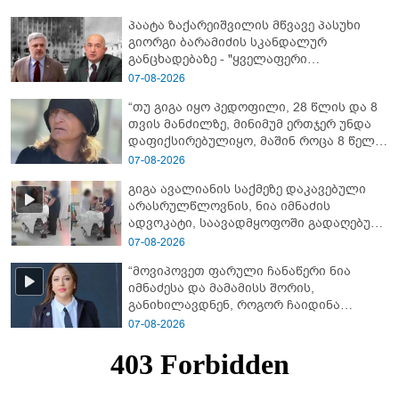
პაატა ზაქარეიშვილის მწვავე პასუხი
გიორგი ბარამიძის სკანდალურ
განცხადებაზე - "ყველაფერი
დეტალურად ვიცი... კამანში მოკლული
07-08-2026
ქართველები მე გადმოვასვენე...
“თუ გიგა იყო პედოფილი, 28 წლის და 8
ბარამიძე კი ტყუის"
თვის მანძილზე, მინიმუმ ერთჯერ უნდა
დაფიქსირებულიყო, მაშინ როცა 8 წელი
ამზადებდა მოსწავლეებს! - იპოვონ ერთი
07-08-2026
გოგონა, ვისაც გიგა სექსუალურად
გიგა ავალიანის საქმეზე დაკავებული
ავიწროებდა” - ეკა კუპატაძე
არასრულწლოვნის, ნია იმნაძის
ადვოკატი, საავადმყოფოში გადაღებულ
კადრებს ავრცელებს
07-08-2026
“მოვიპოვეთ ფარული ჩანაწერი ნია
იმნაძესა და მამამისს შორის,
განიხილავდნენ, როგორ ჩაიდინა
გაბაშვილმა დანაშაული” - რას ამბობს
07-08-2026
გიგა ავალიანის საქმის პროკურორი?