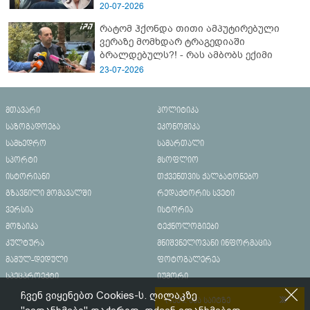
20-07-2026
რატომ ჰქონდა თითი ამპუტირებული
ვერაზე მომხდარ ტრაგედიაში
ბრალდებულს?! - რას ამბობს ექიმი
23-07-2026
მთავარი
პოლიტიკა
საზოგადოება
ეკონომიკა
სამხედრო
სამართალი
სპორტი
მსოფლიო
ისტორიანი
თქვენთვის ქალბატონებო
გზავნილი მომავალში
რედაქტორის სვეტი
ვერსია
ისტორია
მოზაიკა
ტექნოლოგიები
კულტურა
მნიშვნელოვანი ინფორმაცია
მამულ-დედული
ფოტოგალერეა
სპეცპროექტი
იუმორი
ჩვენ ვიყენებთ Cookies-ს. ღილაკზე
რეკლამა საიტზე