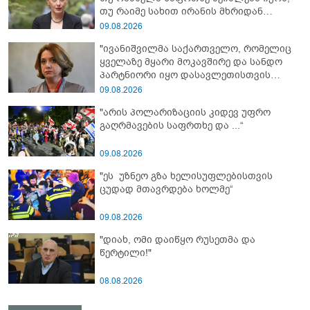
თუ რაიმე სახით ირანის მხრიდან
ფინანსური ინსტიტუტები აძლიერებს
09.08.2026
ზუსტად ბიძინა ივანიშვილის
"ივანიშვილმა საქართველო, რომელიც
ანტიეროვნული ხელისუფლების
ყველაზე მყარი მოკავშირე და სანდო
ფინანსურ სტაბილურობას“ - ხატია
პარტნიორი იყო დასავლეთისთვის
დეკანოიძე
რეგიონში, რუსეთის და ირანის
09.08.2026
სისხლიანი რეჟიმების ფულის
"არის პოლარიზაციის კიდევ უფრო
სამრეცხაოდ აქცია"
გაღრმავების საფრთხე და ...“
09.08.2026
"ეს უზნეო გზა ხელისუფლებისთვის
ცუდად მთავრდება ხოლმე“
09.08.2026
"დიახ, ომი დაიწყო რუსეთმა და
წერტილი!"
08.08.2026