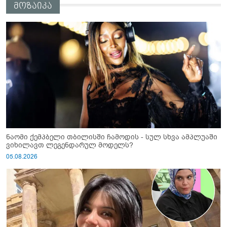
მოზაიკა
ნაომი ქემპბელი თბილისში ჩამოდის - სულ სხვა ამპლუაში
ვიხილავთ ლეგენდარულ მოდელს?
05.08.2026