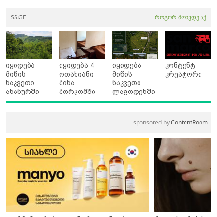
SS.GE
როგორ მოხვდე აქ
იყიდება
იყიდება 4
იყიდება
კონტენტ
მიწის
ოთახიანი
მიწის
კრეატორი
ნაკვეთი
ბინა
ნაკვეთი
ანანურში
ბორჯომში
ლაგოდეხში
sponsored by
ContentRoom