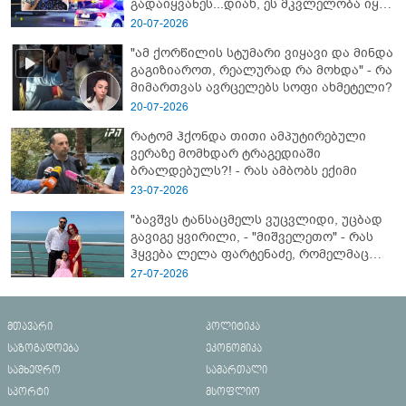
გადაიყვანეს...დიახ, ეს მკვლელობა იყო"
- გორში დატრიალებული ტრაგედიის
20-07-2026
ახალი დეტალები
"ამ ქორწილის სტუმარი ვიყავი და მინდა
გაგიზიაროთ, რეალურად რა მოხდა" - რა
მიმართვას ავრცელებს სოფი ახმეტელი?
20-07-2026
რატომ ჰქონდა თითი ამპუტირებული
ვერაზე მომხდარ ტრაგედიაში
ბრალდებულს?! - რას ამბობს ექიმი
23-07-2026
"ბავშვს ტანსაცმელს ვუცვლიდი, უცბად
გავიგე ყვირილი, - "მიშველეთო" - რას
ჰყვება ლელა ფარტენაძე, რომელმაც
ბათუმში 16 წლის ბიჭი ზღვაში
27-07-2026
დახრჩობას გადაარჩინა
მთავარი
პოლიტიკა
საზოგადოება
ეკონომიკა
სამხედრო
სამართალი
სპორტი
მსოფლიო