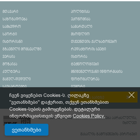
მთავარი
პოლიტიკა
საზოგადოება
ეკონომიკა
სამხედრო
სამართალი
სპორტი
მსოფლიო
ისტორიანი
თქვენთვის ქალბატონებო
გზავნილი მომავალში
რედაქტორის სვეტი
ვერსია
ისტორია
მოზაიკა
ტექნოლოგიები
კულტურა
მნიშვნელოვანი ინფორმაცია
მამულ-დედული
ფოტოგალერეა
სპეცპროექტი
იუმორი
ჩვენ ვიყენებთ Cookies-ს. ღილაკზე
რეკლამა საიტზე
"ვეთანხმები" დაჭერით, თქვენ ეთანხმებით
Cookies-სების გამოყენებას. დეტალური
ინფორმაციისთვის ეწვიეთ
Cookies Policy.
მასალების გადაბეჭდვა/რეპროდუცირება აკრძალულია,
იხილეთ
ვეთანხმები
მასალის გამოყენების პირობები