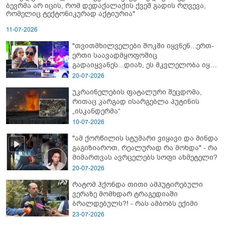
ბევრმა არ იცის, რომ დედაქალაქის ქვეშ გადის რღვევა,
რომელიც ტექტონიკურად აქტიურია"
11-07-2026
"თვითმხილველები შოკში იყვნენ...ერთ-
ერთი საავადმყოფოშიც
გადაიყვანეს...დიახ, ეს მკვლელობა იყო"
- გორში დატრიალებული ტრაგედიის
20-07-2026
ახალი დეტალები
უკრაინელების ფატალური შეცდომა,
რითაც კარგად ისარგებლა პუტინის
„ისკანდერმა“
10-07-2026
"ამ ქორწილის სტუმარი ვიყავი და მინდა
გაგიზიაროთ, რეალურად რა მოხდა" - რა
მიმართვას ავრცელებს სოფი ახმეტელი?
20-07-2026
რატომ ჰქონდა თითი ამპუტირებული
ვერაზე მომხდარ ტრაგედიაში
ბრალდებულს?! - რას ამბობს ექიმი
23-07-2026