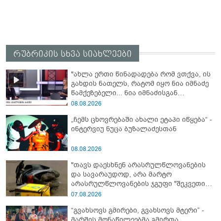
რუბრიკის სხვა სიახლეები
"ახლა ერთი წინადადება რომ ვთქვა, ის
გახდის ნათელს, რატომ იყო ნია იმნაძე
წამქეზებელი... ნია იმნაძისგან
გამოსული ინფორმაციაა ეს" - რას
08.08.2026
ამბობს ეკა კუპატაძე
„ჩემს ცხოვრებაში ახალი ეტაპი იწყება“ -
ინტერვიუ ნუცა ბუზალაძესთან
08.08.2026
"თავს დაესხნენ არასრულწლოვანების
და სავარაუდოდ, არა მარტო
არასრულწლოვანების ჯგუფი "შეკვეთის
მიტანისას, "გლოვოს" კურიერია
07.08.2026
უპატიოსნესი ობოლი ბიჭი" - რას წერს
“გვახსოვს გმირები, გვახსოვს მტერი” -
ადვოკატი?
მარშის მონაწილეებმა გმირთა