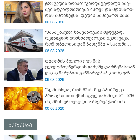
ტრაგედია ხობში: "გარდაცვლილი ბავ­
შვი ად­გი­ლობ­რივ­მა იპო­ვა და მდი­ნა­რი­
დან ამო­ას­ვე­ნა. დე­დის სამ­ძებ­რო-სა­მაშ­
ვე­ლო სა­მუ­შა­ო­ე­ბი ამ დრომ­დე მიმ­დი­ნა­
06.08.2026
რე­ობს”
"მასშტაბური სამუშაოების შედეგად,
რკინიგზის მომხმარებლები შეძლებენ,
რომ თბილისიდან ბათუმში 4 საათში
იმგზავრონ"
06.08.2026
თითქმის მთელი ქვეყნის
ელექტროენერგიის გარეშე დარჩენასთან
დაკავშირებით განმარტებამ კითხვებზე
პასუხების ნაცვლად, მეტი ეჭვი გააჩინა -
06.08.2026
კახა კახიშვილი
"აღმოჩნდა, რომ მზის ზედაპირზე ეს
პროცესი თითქმის ყველგან მიდის" - აშშ-
ის, მზის ეროვნული ობსერვატორიის
ქართველი ასტრონომი ახალ კვლევაზე
06.08.2026
მოზაიკა