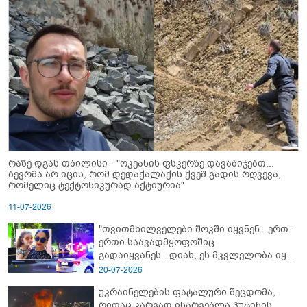
რაზე დგას თბილისი - "ოკეანის ფსკერზე დავაბიჯებთ...
ბევრმა არ იცის, რომ დედაქალაქის ქვეშ გადის რღვევა,
რომელიც ტექტონიკურად აქტიურია"
11-07-2026
"თვითმხილველები შოკში იყვნენ...ერთ-
ერთი საავადმყოფოშიც
გადაიყვანეს...დიახ, ეს მკვლელობა იყო"
- გორში დატრიალებული ტრაგედიის
20-07-2026
ახალი დეტალები
უკრაინელების ფატალური შეცდომა,
რითაც კარგად ისარგებლა პუტინის