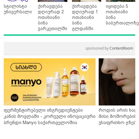
სტილისტი
ქირავდება
ქირავდება
იყიდება 5
უნივერსალი
დღიურად 2
დღიურად 1
ოთახიანი
ოთახიანი
ოთახიანი
ბინა
ბინა
ბინა
საბურთალოზ
ვარკეთილში
გლდანში
sponsored by
ContentRoom
ფერმენტირებული ინგრედიენტები
როდის არის ხალ
კანის მოვლაში - კორეული ინოვაციური
მისი მოშორების 
ბრენდი Manyo საქართველოშია
უსაფრთხო გზები