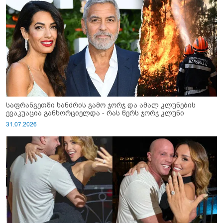
საფრანგეთში ხანძრის გამო ჯორჯ და ამალ კლუნების
ევაკუაცია განხორციელდა - რას წერს ჯორჯ კლუნი
31.07.2026