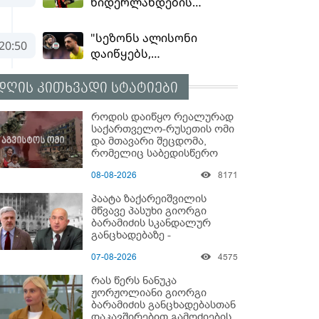
დღის კითხვადი სტატიები
როდის დაიწყო რეალურად
საქართველო-რუსეთის ომი
და მთავარი შეცდომა,
რომელიც საბედისწერო
გამოდგა
08-08-2026
8171
პაატა ზაქარეიშვილის
მწვავე პასუხი გიორგი
ბარამიძის სკანდალურ
განცხადებაზე -
"ყველაფერი დეტალურად
07-08-2026
4575
ვიცი... კამანში მოკლული
ქართველები მე
რას წერს ნანუკა
გადმოვასვენე... ბარამიძე
ჟორჟოლიანი გიორგი
კი ტყუის"
ბარამიძის განცხადებასთან
დაკავშირებით გამოძიების