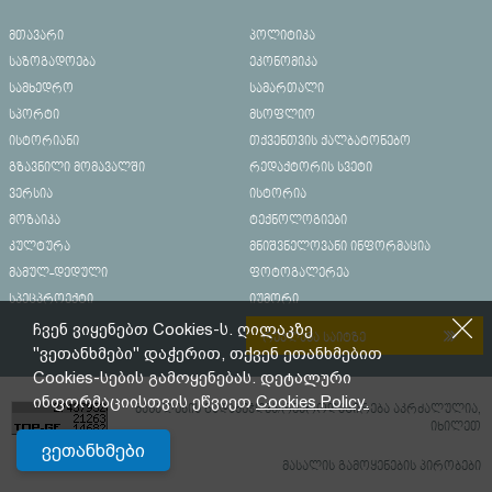
მთავარი
პოლიტიკა
საზოგადოება
ეკონომიკა
სამხედრო
სამართალი
სპორტი
მსოფლიო
ისტორიანი
თქვენთვის ქალბატონებო
გზავნილი მომავალში
რედაქტორის სვეტი
ვერსია
ისტორია
მოზაიკა
ტექნოლოგიები
კულტურა
მნიშვნელოვანი ინფორმაცია
მამულ-დედული
ფოტოგალერეა
სპეცპროექტი
იუმორი
ჩვენ ვიყენებთ Cookies-ს. ღილაკზე
რეკლამა საიტზე
"ვეთანხმები" დაჭერით, თქვენ ეთანხმებით
Cookies-სების გამოყენებას. დეტალური
ინფორმაციისთვის ეწვიეთ
Cookies Policy.
მასალების გადაბეჭდვა/რეპროდუცირება აკრძალულია,
იხილეთ
ვეთანხმები
მასალის გამოყენების პირობები