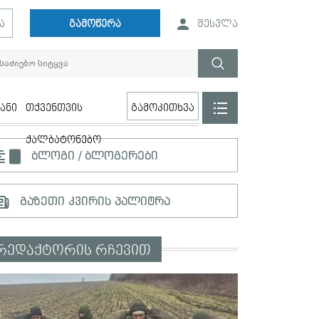
ა
გამოწერა
შესვლა
ანი
თქვენთვის
გამოკითხვა
ქალბატონებო
ბლოგი / ბლოგერები
გაზეთი კვირის პალიტრა
რედაქტორის რჩევით