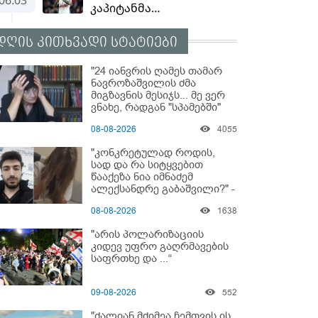
დღის კითხვადი სტატიები
"24 იანვრის ღამეს თამარ
ნავროზაშვილის ძმა
მიგზავნის მესიჯს... მე ვერ
ვნახე, რადგან "სპამებში"
ჩავარდა": რა მისწერა ნია
08-08-2026
4055
იმნაძის ბიძამ ეკა
კუპატაძეს? - გიგა
"კონკრეტულად როდის,
ავალიანის დედა "სქრინს"
სად და რა სიტყვებით
აქვეყნებს
წააქეზა ნია იმნაძემ
ალექსანდრე გაბაშვილი?" -
რა მიმართვას ავრცელებს
08-08-2026
1638
ნია იმნაძის ბებია?
"არის პოლარიზაციის
კიდევ უფრო გაღრმავების
საფრთხე და ...“
09-08-2026
552
"ძალიან მძიმეა ჩემთვის ის,