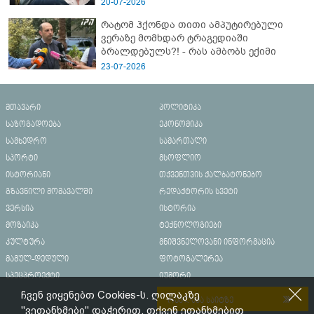
20-07-2026
რატომ ჰქონდა თითი ამპუტირებული
ვერაზე მომხდარ ტრაგედიაში
ბრალდებულს?! - რას ამბობს ექიმი
23-07-2026
მთავარი
პოლიტიკა
საზოგადოება
ეკონომიკა
სამხედრო
სამართალი
სპორტი
მსოფლიო
ისტორიანი
თქვენთვის ქალბატონებო
გზავნილი მომავალში
რედაქტორის სვეტი
ვერსია
ისტორია
მოზაიკა
ტექნოლოგიები
კულტურა
მნიშვნელოვანი ინფორმაცია
მამულ-დედული
ფოტოგალერეა
სპეცპროექტი
იუმორი
ჩვენ ვიყენებთ Cookies-ს. ღილაკზე
რეკლამა საიტზე
"ვეთანხმები" დაჭერით, თქვენ ეთანხმებით