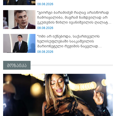
08.08.2026
"გიორგი ბარამიძემ რაღაც არასწორად
ჩამოაყალიბა, მაგრამ ნამდვილად არ
ეკუთვნის წიხლი ივანიშვილის ღალატზე
დაფუძნებული დიქტატურის
08.08.2026
მსახურებისგან - მინიშნებაც კი არ
"ომი არ იქნებოდა, საქართველოს
მსმენია ქართველების მიერ ტყვეების
ხელისუფლებაში სააკაშვილის
დახვრეტაზე"
მარიონეტული რეჟიმის ნაცვლად
„ქართული ოცნების“ მსგავსი
08.08.2026
პატრიოტული ძალა რომ ყოფილიყო, თუ
2008 წლის ომი თუ არ იქნებოდა, დიდი
მოზაიკა
ალბათობით, არც უკრაინის ომი
იქნებოდა"