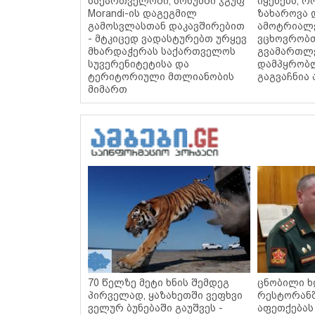
საქართველოში, სოხუმში ჯგუფ
იყენებს, 
Morandi-ის დაგეგმილ
ზახაროვა დ
გამოსვლასთან დაკავშირებით
ამოტრიალ
- მტკიცედ ვადასტურებთ ურყევ
ვცხოვრობთ
მხარდაჭერას საქართველოს
გვამართლე
სუვერენიტეტისა და
დამპყრობ
ტერიტორიული მთლიანობის
გაგვაჩნია
მიმართ
70 წელზე მეტი ხნის შემდეგ
ცნობილი ხ
პირველად, ყაზახეთში ვეფხვი
რესტორან
ველურ ბუნებაში გაუშვეს -
აფეთქებას