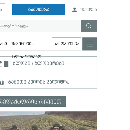
ა
გამოწერა
შესვლა
ანი
თქვენთვის
გამოკითხვა
ქალბატონებო
ბლოგი / ბლოგერები
გაზეთი კვირის პალიტრა
რედაქტორის რჩევით