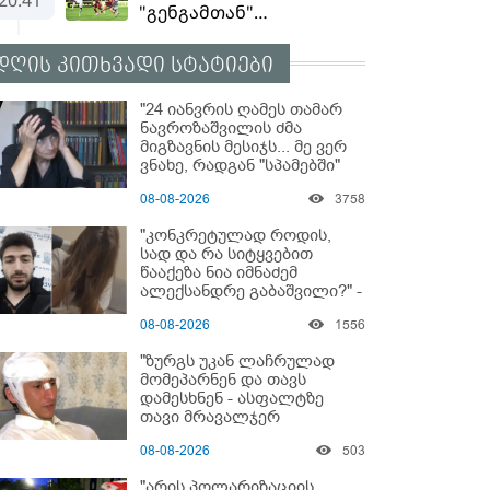
დღის კითხვადი სტატიები
"24 იანვრის ღამეს თამარ
ნავროზაშვილის ძმა
მიგზავნის მესიჯს... მე ვერ
ვნახე, რადგან "სპამებში"
ჩავარდა": რა მისწერა ნია
08-08-2026
3758
იმნაძის ბიძამ ეკა
კუპატაძეს? - გიგა
"კონკრეტულად როდის,
ავალიანის დედა "სქრინს"
სად და რა სიტყვებით
აქვეყნებს
წააქეზა ნია იმნაძემ
ალექსანდრე გაბაშვილი?" -
რა მიმართვას ავრცელებს
08-08-2026
1556
ნია იმნაძის ბებია?
"ზურგს უკან ლაჩრულად
მომეპარნენ და თავს
დამესხნენ - ასფალტზე
თავი მრავალჯერ
დამარტყმევინეს" - რას
08-08-2026
503
ჰყვება კურიერი, რომელსაც
არასრულწლოვანები
"არის პოლარიზაციის