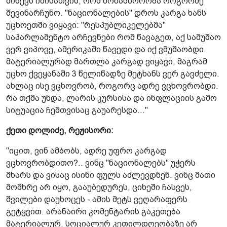
მიწევს იმისათვის, რომ წონასწორობა როგორმე
შევინარჩუნო. "ნაციონალების" დროს კარგა ხანს
უცხოეთში ვიყავი: "რესპუბლიკელებმა"
საპარლამენტო არჩევნები რომ წავაგეთ, აქ სამუშაო
ვერ ვიპოვე, ამერიკაში წავედი და იქ ვმუშაობდი.
მატერიალურად მართლა კარგად ვიყავი, მაგრამ
უცხო ქვეყანაში 3 წელიწადზე მეტხანს ვერ გავძელი.
ახლაც ისე ვცხოვრობ, როგორც ადრე ვცხოვრობდი.
რა თქმა უნდა, ლარის კურსისა და ინფლაციის გამო
სიტუაცია ჩემთვისაც გაუარესდა..."
ქეთი დოლიძე, რეჟისორი:
"იცით, ვინ ამბობს, ადრე უფრო კარგად
ვცხოვრობდითო?.. ვინც "ნაციონალებს" უჭერს
მხარს და ვისაც ისინი ფულს აძლევდნენ. ვინც მათი
მომხრე არ იყო, გააუბედურეს, ციხეში ჩასვეს,
შვილები დაუხოცეს - ამის მეტს ვეღარაფერს
გეტყვით. არანაირი კომენტარის გაკეთება
მატერიალურ, სოციალურ კეთილდღეობაზე არ