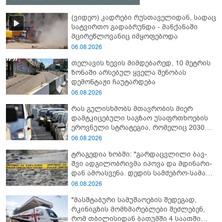
(ვიდეო) კადრები რუსთაველიდან, სადაც
სატვირთო გადაბრუნდა - მანქანაში
მცირეწლოვანიც იმყოფებოდა
06.08.2026
თელავის ხევის მიმდებარედ, 10 მეტრის
ზონაში არსებულ ყველა შენობას
დემონტაჟი ჩაუტარდება
06.08.2026
რას გულისხმობს მთავრობის მიერ
დამტკიცებული საგზაო უსაფრთხოების
ეროვნული სტრატეგია, რომელიც 2030
წლისთვის დაღუპულთა რაოდენობის
06.08.2026
25%-ით შემცირებას ითვალისწინებს
ტრაგედია ხობში: "გარდაცვლილი ბავ­
შვი ად­გი­ლობ­რივ­მა იპო­ვა და მდი­ნა­რი­
დან ამო­ას­ვე­ნა. დე­დის სამ­ძებ­რო-სა­მაშ­
ვე­ლო სა­მუ­შა­ო­ე­ბი ამ დრომ­დე მიმ­დი­ნა­
06.08.2026
რე­ობს”
"მასშტაბური სამუშაოების შედეგად,
რკინიგზის მომხმარებლები შეძლებენ,
რომ თბილისიდან ბათუმში 4 საათში