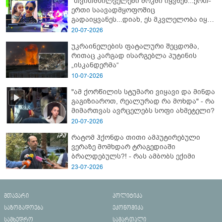
"თვითმხილველები შოკში იყვნენ...ერთ-
ერთი საავადმყოფოშიც
გადაიყვანეს...დიახ, ეს მკვლელობა იყო"
- გორში დატრიალებული ტრაგედიის
20-07-2026
ახალი დეტალები
უკრაინელების ფატალური შეცდომა,
რითაც კარგად ისარგებლა პუტინის
„ისკანდერმა“
10-07-2026
"ამ ქორწილის სტუმარი ვიყავი და მინდა
გაგიზიაროთ, რეალურად რა მოხდა" - რა
მიმართვას ავრცელებს სოფი ახმეტელი?
20-07-2026
რატომ ჰქონდა თითი ამპუტირებული
ვერაზე მომხდარ ტრაგედიაში
ბრალდებულს?! - რას ამბობს ექიმი
23-07-2026
მთავარი
პოლიტიკა
საზოგადოება
ეკონომიკა
სამხედრო
სამართალი