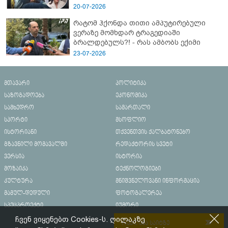
20-07-2026
რატომ ჰქონდა თითი ამპუტირებული
ვერაზე მომხდარ ტრაგედიაში
ბრალდებულს?! - რას ამბობს ექიმი
23-07-2026
მთავარი
პოლიტიკა
საზოგადოება
ეკონომიკა
სამხედრო
სამართალი
სპორტი
მსოფლიო
ისტორიანი
თქვენთვის ქალბატონებო
გზავნილი მომავალში
რედაქტორის სვეტი
ვერსია
ისტორია
მოზაიკა
ტექნოლოგიები
კულტურა
მნიშვნელოვანი ინფორმაცია
მამულ-დედული
ფოტოგალერეა
სპეცპროექტი
იუმორი
ჩვენ ვიყენებთ Cookies-ს. ღილაკზე
რეკლამა საიტზე