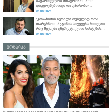
საქართველოს მთავრობას, მისი
დაუყოვნებლივი და უპირობო
გათავისუფლებისკენ" - რას წერს ეუთო-ს
06.08.2026
წარმომადგენელი მზია ამაღლობელზე?
"კობახიძის წერილი რუსულად რომ
თარგმნოთ, პუტინის სიტყვებს მიიღებთ -
რაც შეეხება ენერგეტიკული სისტემის
პრობლემას, ნამდვილად ვაპირებ
06.08.2026
მოვიმარაგო არა მხოლოდ სანთლები,
არამედ აღვადგინო ხაზის ტელეფონიც" -
მოზაიკა
გია ჯაფარიძე