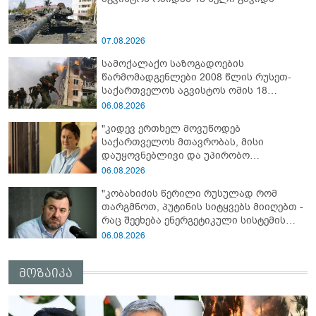
07.08.2026
სამოქალაქო საზოგადოების
წარმომადგენლები 2008 წლის რუსეთ-
საქართველოს აგვისტოს ომის 18
წლისთავთან დაკავშირებით ერთობლივ
06.08.2026
განცხადებას ავრცელებენ
"კიდევ ერთხელ მოვუწოდებ
საქართველოს მთავრობას, მისი
დაუყოვნებლივი და უპირობო
გათავისუფლებისკენ" - რას წერს ეუთო-ს
06.08.2026
წარმომადგენელი მზია ამაღლობელზე?
"კობახიძის წერილი რუსულად რომ
თარგმნოთ, პუტინის სიტყვებს მიიღებთ -
რაც შეეხება ენერგეტიკული სისტემის
პრობლემას, ნამდვილად ვაპირებ
06.08.2026
მოვიმარაგო არა მხოლოდ სანთლები,
არამედ აღვადგინო ხაზის ტელეფონიც" -
მოზაიკა
გია ჯაფარიძე