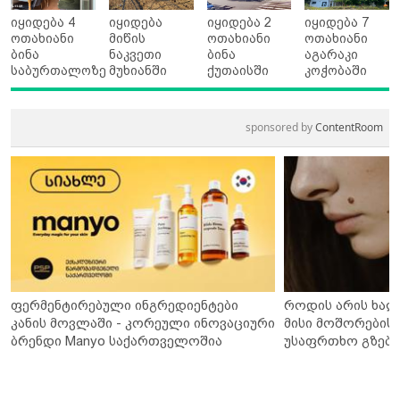
იყიდება 4
იყიდება
იყიდება 2
იყიდება 7
ოთახიანი
მიწის
ოთახიანი
ოთახიანი
ბინა
ნაკვეთი
ბინა
აგარაკი
საბურთალოზე
მუხიანში
ქუთაისში
კოჭობაში
sponsored by
ContentRoom
ფერმენტირებული ინგრედიენტები
როდის არის ხალ
კანის მოვლაში - კორეული ინოვაციური
მისი მოშორების 
ბრენდი Manyo საქართველოშია
უსაფრთხო გზები