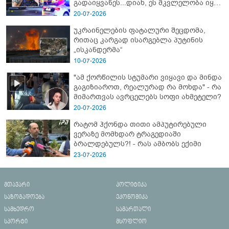
გადაიყვანეს...დიახ, ეს მკვლელობა იყო"
- გორში დატრიალებული ტრაგედიის
20-07-2026
ახალი დეტალები
უკრაინელების ფატალური შეცდომა,
რითაც კარგად ისარგებლა პუტინის
„ისკანდერმა“
10-07-2026
"ამ ქორწილის სტუმარი ვიყავი და მინდა
გაგიზიაროთ, რეალურად რა მოხდა" - რა
მიმართვას ავრცელებს სოფი ახმეტელი?
20-07-2026
რატომ ჰქონდა თითი ამპუტირებული
ვერაზე მომხდარ ტრაგედიაში
ბრალდებულს?! - რას ამბობს ექიმი
23-07-2026
მთავარი
პოლიტიკა
საზოგადოება
ეკონომიკა
სამხედრო
სამართალი
სპორტი
მსოფლიო