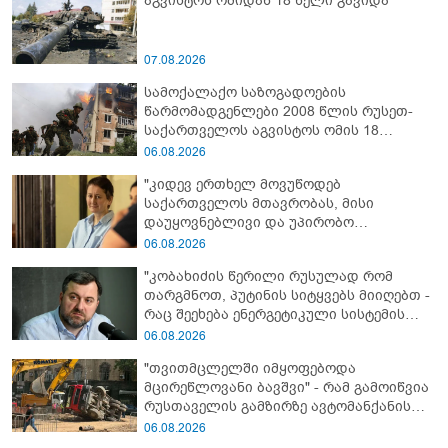
აგვისტოს ომიდან 18 წელი გავიდა
07.08.2026
სამოქალაქო საზოგადოების
წარმომადგენლები 2008 წლის რუსეთ-
საქართველოს აგვისტოს ომის 18
წლისთავთან დაკავშირებით ერთობლივ
06.08.2026
განცხადებას ავრცელებენ
"კიდევ ერთხელ მოვუწოდებ
საქართველოს მთავრობას, მისი
დაუყოვნებლივი და უპირობო
გათავისუფლებისკენ" - რას წერს ეუთო-ს
06.08.2026
წარმომადგენელი მზია ამაღლობელზე?
"კობახიძის წერილი რუსულად რომ
თარგმნოთ, პუტინის სიტყვებს მიიღებთ -
რაც შეეხება ენერგეტიკული სისტემის
პრობლემას, ნამდვილად ვაპირებ
06.08.2026
მოვიმარაგო არა მხოლოდ სანთლები,
"თვითმცლელში იმყოფებოდა
არამედ აღვადგინო ხაზის ტელეფონიც" -
მცირეწლოვანი ბავშვი" - რამ გამოიწვია
გია ჯაფარიძე
რუსთაველის გამზირზე ავტომანქანის
გადაბრუნება: “ჯივიპი” განცხადებას
06.08.2026
ავრცელებს