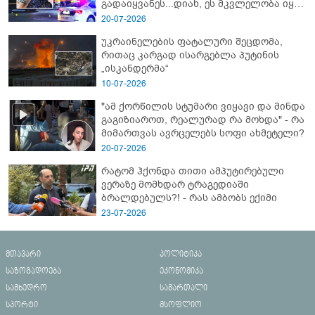
გადაიყვანეს...დიახ, ეს მკვლელობა იყო"
- გორში დატრიალებული ტრაგედიის
20-07-2026
ახალი დეტალები
უკრაინელების ფატალური შეცდომა,
რითაც კარგად ისარგებლა პუტინის
„ისკანდერმა“
10-07-2026
"ამ ქორწილის სტუმარი ვიყავი და მინდა
გაგიზიაროთ, რეალურად რა მოხდა" - რა
მიმართვას ავრცელებს სოფი ახმეტელი?
20-07-2026
რატომ ჰქონდა თითი ამპუტირებული
ვერაზე მომხდარ ტრაგედიაში
ბრალდებულს?! - რას ამბობს ექიმი
23-07-2026
მთავარი
პოლიტიკა
საზოგადოება
ეკონომიკა
სამხედრო
სამართალი
სპორტი
მსოფლიო