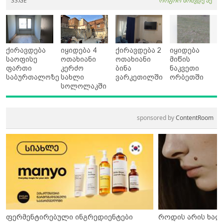
SS.GE
როგორ მოხვდე აქ
ქირავდება
იყიდება 4
ქირავდება 2
იყიდება
საოფისე
ოთახიანი
ოთახიანი
მიწის
ფართი
კერძო
ბინა
ნაკვეთი
საბურთალოზე
სახლი
ვარკეთილში
ორბეთში
სოლოლაკში
sponsored by
ContentRoom
ფერმენტირებული ინგრედიენტები
როდის არის ხალ